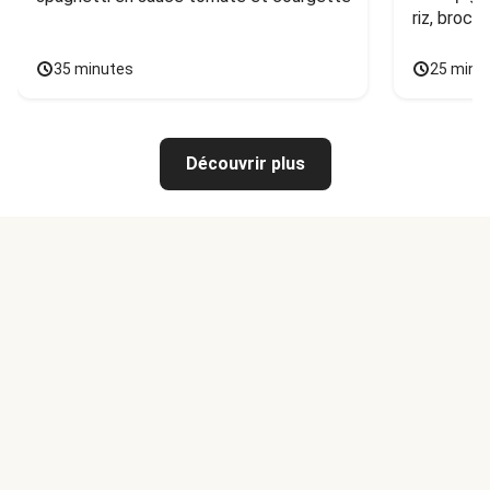
riz, broco
35 minutes
25 minu
Découvrir plus