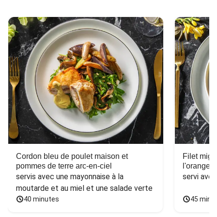
Cordon bleu de poulet maison et
Filet mig
pommes de terre arc-en-ciel
l'orange e
servis avec une mayonnaise à la 
servi ave
moutarde et au miel et une salade verte
40 minutes
45 minu