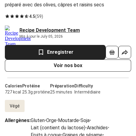
préparé avec des olives, câpres et raisins secs
4.5
(
59
)
Recipe Development Team
Mis à jour le July 05, 2026
Enregistrer
Voir nos box
Calories
Protéine
Préparation
Difficulty
727 kcal
25.3g protéine
25 minutes
Intermédiaire
Végé
Allergènes
:
Gluten
•
Orge
•
Moutarde
•
Soja
•
Lait (contient du lactose)
•
Arachides
•
Fruits à coque
•
Graines de sésame
•