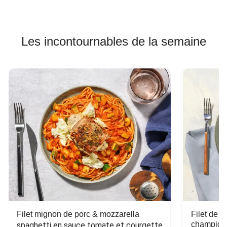
Les incontournables de la semaine
Filet mignon de porc & mozzarella
Filet de 
champign
spaghetti en sauce tomate et courgette