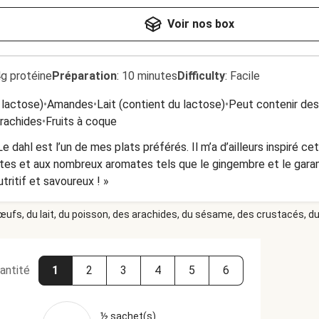
Voir nos box
4g protéine
Préparation
:
10 minutes
Difficulty
:
Facile
 lactose)
•
Amandes
•
Lait (contient du lactose)
•
Peut contenir des
rachides
•
Fruits à coque
Le dahl est l’un de mes plats préférés. Il m’a d’ailleurs inspiré 
ites et aux nombreux aromates tels que le gingembre et le gara
tritif et savoureux ! »
 œufs, du lait, du poisson, des arachides, du sésame, des crustacés, du 
antité
1
2
3
4
5
6
½ sachet(s)