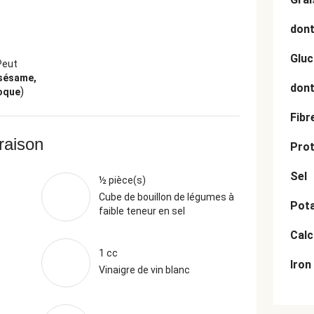
dont
Gluc
Peut
 sésame,
dont
)
coque
Fibr
vraison
Prot
Sel
½ pièce(s)
Cube de bouillon de légumes à
Pot
faible teneur en sel
Cal
1 cc
Iron
Vinaigre de vin blanc