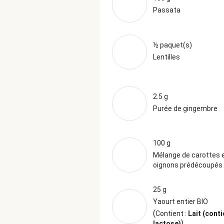
Passata
½ paquet(s)
Lentilles
2.5 g
Purée de gingembre
100 g
Mélange de carottes 
oignons prédécoupés
25 g
Yaourt entier BIO
(
Contient :
Lait (conti
)
lactose)