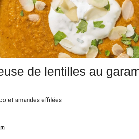
use de lentilles au gara
oco et amandes effilées
am