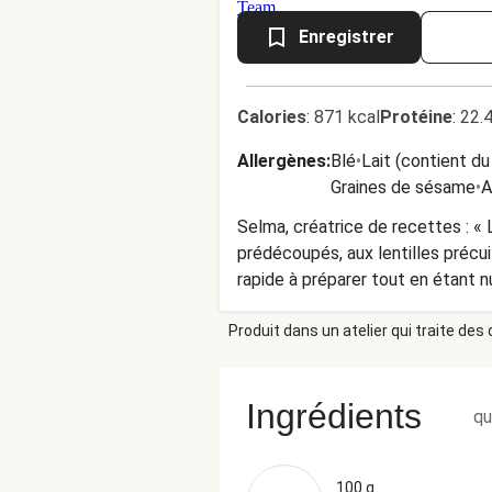
Enregistrer
Calories
:
871 kcal
Protéine
:
22.
Allergènes
:
Blé
•
Lait (contient du
Graines de sésame
•
A
Selma, créatrice de recettes : « 
prédécoupés, aux lentilles précu
rapide à préparer tout en étant nu
Produit dans un atelier qui traite des
Ingrédients
qu
100 g