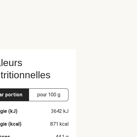
leurs
tritionnelles
ar portion
pour 100 g
gie (kJ)
3642
kJ
gie (kcal)
871
kcal
sses
44.1
g