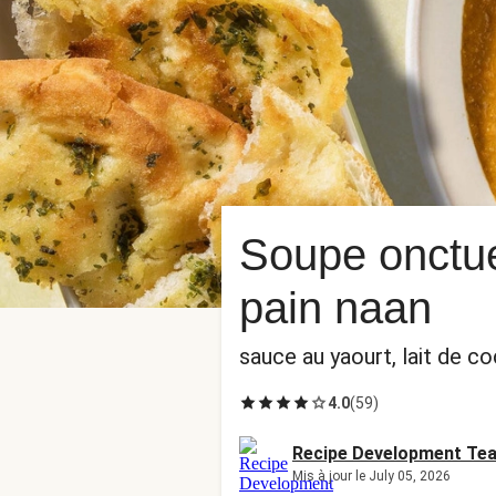
Soupe onctue
pain naan
sauce au yaourt, lait de c
4.0
(
59
)
Recipe Development Te
Mis à jour le July 05, 2026