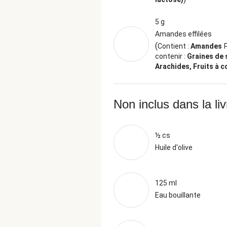
5 g
Amandes effilées
(
Contient :
Amandes
contenir :
Graines de
Arachides, Fruits à 
Non inclus dans la li
½ cs
Huile d'olive
125 ml
Eau bouillante