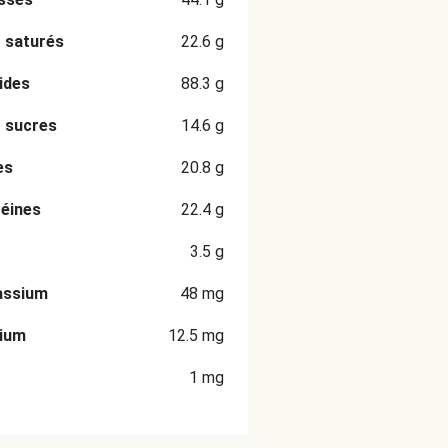
 saturés
22.6
g
ides
88.3
g
 sucres
14.6
g
es
20.8
g
éines
22.4
g
3.5
g
assium
48
mg
cium
12.5
mg
1
mg