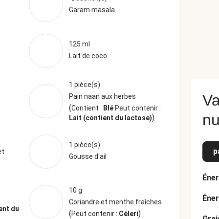
Garam masala
125 ml
Lait de coco
1 pièce(s)
Va
Pain naan aux herbes
(
Contient :
Blé
Peut contenir :
nu
)
Lait (contient du lactose)
1 pièce(s)
p
et
Gousse d'ail
Éner
10 g
Éner
Coriandre et menthe fraîches
ent du
(
)
Peut contenir :
Céleri
Grai