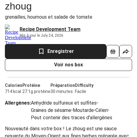
zhoug
grenailles, houmous et salade de tomate
Recipe Development Team
Mis à jour le July 24, 2026
Enregistrer
Voir nos box
Calories
Protéine
Préparation
Difficulty
714 kcal
27.1g protéine
30 minutes
Facile
Allergènes
:
Anhydride sulfureux et sulfites
•
Graines de sésame
•
Moutarde
•
Céleri
•
Peut contenir des traces d'allergènes
Nouveauté dans votre box ! Le zhoug est une sauce
piquante du Moyen-Orient aux fines herbes préparée avec