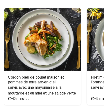
Cordon bleu de poulet maison et
Filet mig
pommes de terre arc-en-ciel
l'orange e
servis avec une mayonnaise à la 
servi ave
moutarde et au miel et une salade verte
40 minutes
45 minu