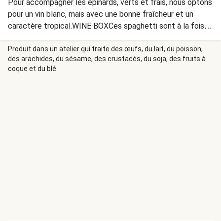
Pour accompagner les épinards, verts et frais, nous optons
pour un vin blanc, mais avec une bonne fraîcheur et un
caractère tropical.WINE BOXCes spaghetti sont à la fois
frais, épicés et piquants. Et la préparation des pâtes est
facile ! Très fraîche, la salade de tomates gagne en
Produit dans un atelier qui traite des œufs, du lait, du poisson,
des arachides, du sésame, des crustacés, du soja, des fruits à
piquant grâce au piment rouge et se marie parfaitement
coque et du blé.
avec les spaghetti !