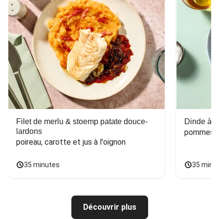
Filet de merlu & stoemp patate douce-
Dinde à la
lardons
pommes de
poireau, carotte et jus à l'oignon
35 minutes
35 minu
Découvrir plus