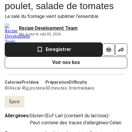
poulet, salade de tomates
Le salé du fromage vient sublimer l’ensemble
Recipe Development Team
Mis à jour le July 05, 2026
Enregistrer
Voir nos box
Calories
Protéine
Préparation
Difficulty
804 kcal
45g protéine
30 minutes
Intermédiaire
Épicé
Allergènes
:
Gluten
•
Œuf
•
Lait (contient du lactose)
•
Peut contenir des traces d'allergènes
•
Céleri