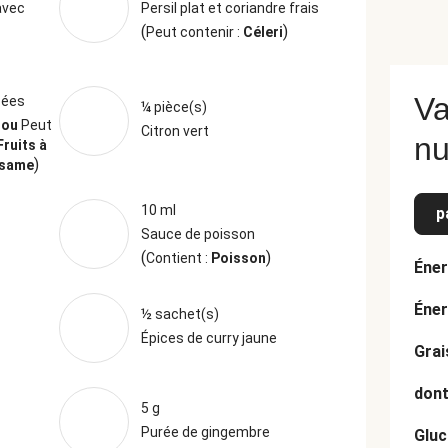
avec
Persil plat et coriandre frais
(
)
Peut contenir :
Céleri
Va
sées
¼ pièce(s)
jou
Peut
Citron vert
nu
Fruits à
)
ésame
10 ml
p
Sauce de poisson
(
)
Contient :
Poisson
Éner
Éner
½ sachet(s)
Épices de curry jaune
Grai
dont
5 g
Purée de gingembre
Gluc