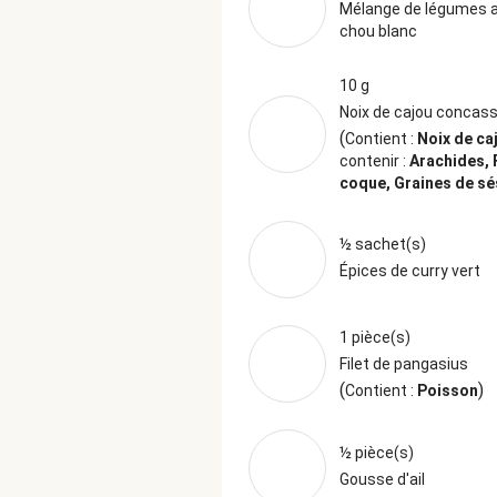
Mélange de légumes 
chou blanc
10 g
Noix de cajou concas
(
Contient :
Noix de ca
contenir :
Arachides, 
coque, Graines de s
½ sachet(s)
Épices de curry vert
1 pièce(s)
Filet de pangasius
(
)
Contient :
Poisson
½ pièce(s)
Gousse d'ail