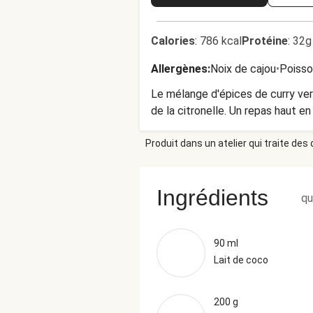
Calories
:
786 kcal
Protéine
:
32g
Allergènes
:
Noix de cajou
•
Poisso
Le mélange d'épices de curry vert
de la citronelle. Un repas haut en
Produit dans un atelier qui traite des
Ingrédients
qu
90 ml
Lait de coco
200 g