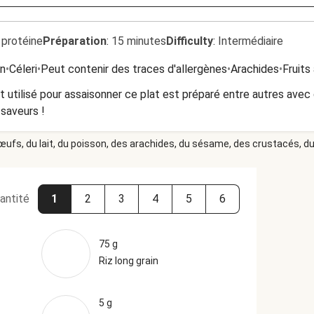
 protéine
Préparation
:
15 minutes
Difficulty
:
Intermédiaire
n
•
Céleri
•
Peut contenir des traces d'allergènes
•
Arachides
•
Fruits
 utilisé pour assaisonner ce plat est préparé entre autres avec d
 saveurs !
 œufs, du lait, du poisson, des arachides, du sésame, des crustacés, du 
antité
1
2
3
4
5
6
75 g
Riz long grain
5 g