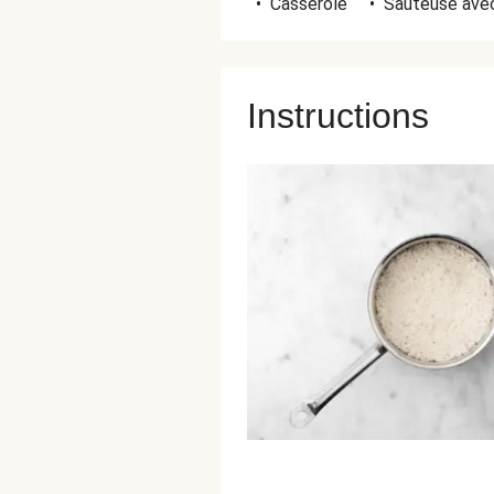
•
Casserole
•
Sauteuse ave
Instructions