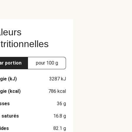
leurs
tritionnelles
ar portion
pour 100 g
gie (kJ)
3287
kJ
gie (kcal)
786
kcal
sses
36
g
 saturés
16.8
g
ides
82.1
g