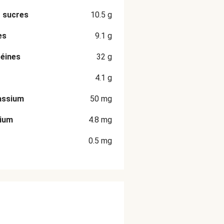
 sucres
10.5
g
es
9.1
g
éines
32
g
4.1
g
assium
50
mg
cium
4.8
mg
0.5
mg