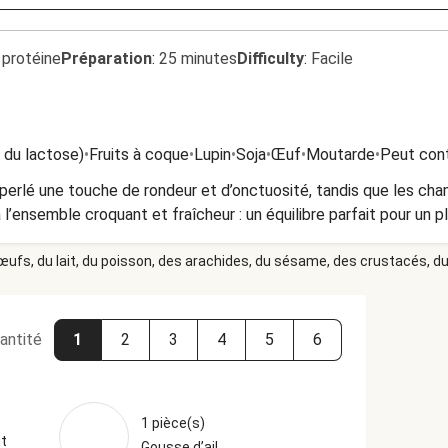
 protéine
Préparation
:
25 minutes
Difficulty
:
Facile
t du lactose)
•
Fruits à coque
•
Lupin
•
Soja
•
Œuf
•
Moutarde
•
Peut cont
erlé une touche de rondeur et d’onctuosité, tandis que les cha
 l’ensemble croquant et fraîcheur : un équilibre parfait pour un
 œufs, du lait, du poisson, des arachides, du sésame, des crustacés, du 
antité
1
2
3
4
5
6
1 pièce(s)
t
Gousse d’ail