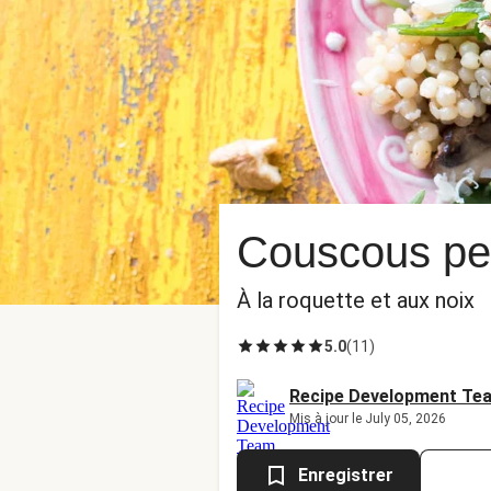
Couscous pe
À la roquette et aux noix
5.0
(
11
)
Recipe Development Te
Mis à jour le July 05, 2026
Enregistrer