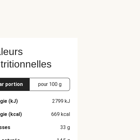
leurs
tritionnelles
ar portion
pour 100 g
gie (kJ)
2799
kJ
gie (kcal)
669
kcal
sses
33
g