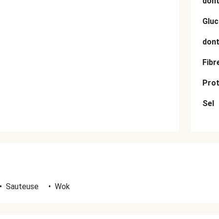
dont
Gluc
dont
Fibr
Prot
Sel
•
Sauteuse
•
Wok