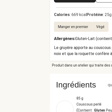
Calories
:
669 kcal
Protéine
:
25g
Manger en premier
Végé
Allergènes
:
Gluten
•
Lait (contien
Le gruyère apporte au couscous p
noix et que la roquette confère à
Produit dans un atelier qui traite des
Ingrédients
qu
85 g
Couscous perlé
(
Contient :
Gluten
Peu