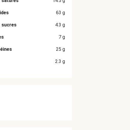
 saturés
14.5
g
ides
63
g
 sucres
4.3
g
es
7
g
éines
25
g
2.3
g