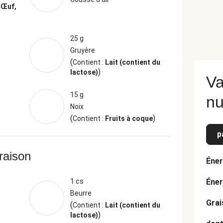
, Œuf,
25 g
Gruyère
(
Contient :
Lait (contient du
)
lactose)
Va
15 g
nu
Noix
(
)
Contient :
Fruits à coque
p
vraison
Éner
1 cs
Éner
Beurre
Grai
(
Contient :
Lait (contient du
)
lactose)