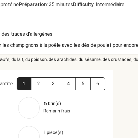
 protéine
Préparation
:
35 minutes
Difficulty
:
Intermédiaire
 des traces d'allergènes
ter les champignons à la poêle avec les dés de poulet pour encore
 œufs, du lait, du poisson, des arachides, du sésame, des crustacés, du 
antité
1
2
3
4
5
6
⅓ brin(s)
Romarin frais
1 pièce(s)