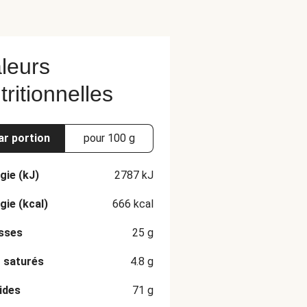
leurs
tritionnelles
ar portion
pour 100 g
gie (kJ)
2787
kJ
gie (kcal)
666
kcal
sses
25
g
 saturés
4.8
g
ides
71
g