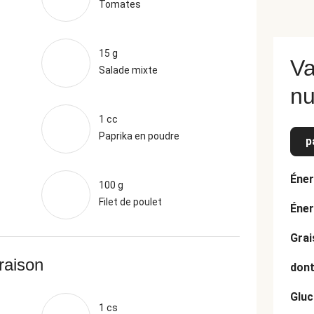
Tomates
15 g
Va
Salade mixte
nu
1 cc
Paprika en poudre
p
Éner
100 g
Filet de poulet
Éner
Grai
vraison
dont
Gluc
1 cs