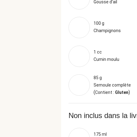
Gousse d’ail
100 g
Champignons
1 cc
Cumin moulu
85 g
Semoule complète
(
)
Contient :
Gluten
Non inclus dans la li
175 ml