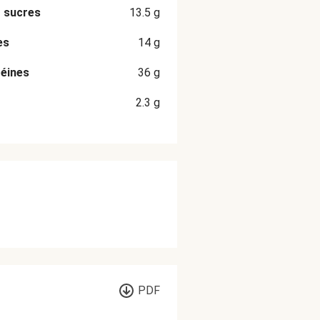
 sucres
13.5
g
es
14
g
éines
36
g
2.3
g
PDF