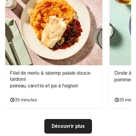
Filet de merlu & stoemp patate douce-
Dinde à la
lardons
pommes de
poireau, carotte et jus à l'oignon
35 minutes
35 minu
Découvrir plus