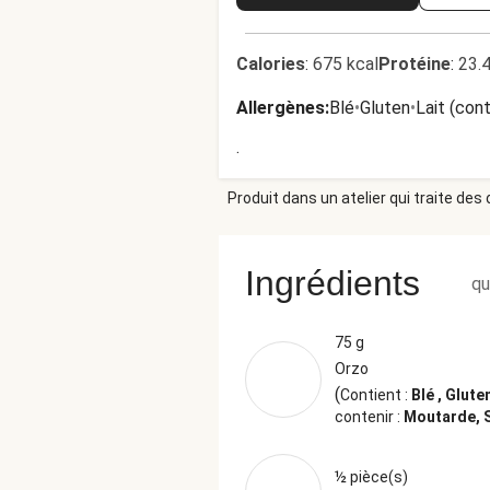
Calories
:
675 kcal
Protéine
:
23.
Allergènes
:
Blé
•
Gluten
•
Lait (con
.
Produit dans un atelier qui traite des
Ingrédients
qu
75 g
Orzo
(
Contient :
Blé , Glute
contenir :
Moutarde, 
½ pièce(s)