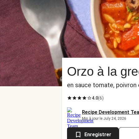
Orzo à la gre
en sauce tomate, poivron e
4.0
(
6
)
Recipe Development Te
Mis à jour le July 24, 2026
Enregistrer