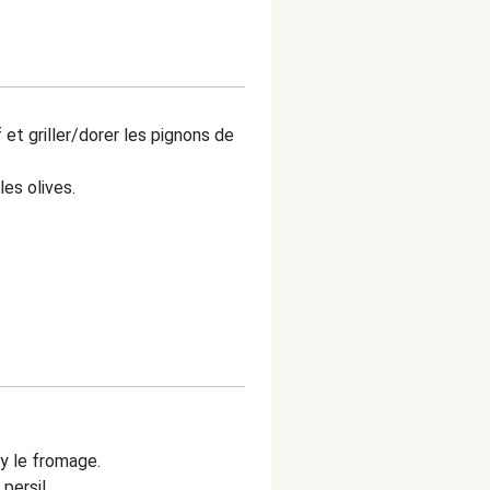
 et griller/dorer les pignons de
les olives.
y le fromage.
persil.