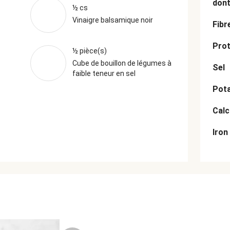
dont
½ cs
Vinaigre balsamique noir
Fibr
Prot
½ pièce(s)
Cube de bouillon de légumes à
Sel
faible teneur en sel
Pot
Cal
Iron