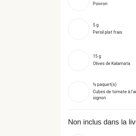
Poivron
5 g
Persil plat frais
15 g
Olives de Kalamata
½ paquet(s)
Cubes de tomate à l'ai
oignon
Non inclus dans la li