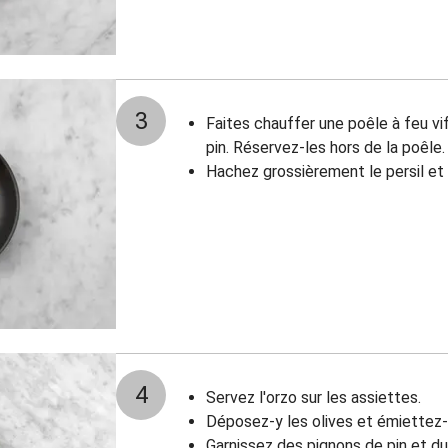
3
Faites chauffer une poêle à feu vif
pin. Réservez-les hors de la poêle.
Hachez grossièrement le persil et 
4
Servez l'orzo sur les assiettes.
Déposez-y les olives et émiettez-
Garnissez des pignons de pin et du 