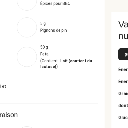
Épices pour BBQ
Va
5 g
Pignons de pin
nu
50 g
p
Feta
(
Contient :
Lait (contient du
)
lactose)
Éner
Éner
l et
Grai
dont
vraison
Gluc