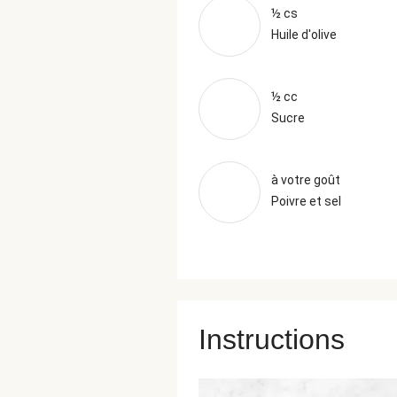
½ cs
Huile d'olive
½ cc
Sucre
à votre goût
Poivre et sel
Instructions