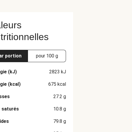
leurs
tritionnelles
ar portion
pour 100 g
gie (kJ)
2823
kJ
gie (kcal)
675
kcal
sses
27.2
g
 saturés
10.8
g
ides
79.8
g