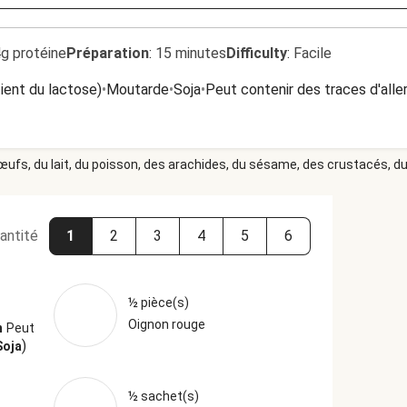
4g protéine
Préparation
:
15 minutes
Difficulty
:
Facile
tient du lactose)
•
Moutarde
•
Soja
•
Peut contenir des traces d'all
 œufs, du lait, du poisson, des arachides, du sésame, des crustacés, du 
antité
1
2
3
4
5
6
½ pièce(s)
Oignon rouge
n
Peut
)
Soja
½ sachet(s)