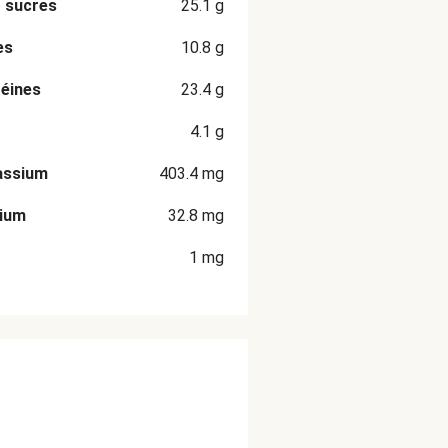
 sucres
25.1
g
es
10.8
g
éines
23.4
g
4.1
g
assium
403.4
mg
cium
32.8
mg
1
mg