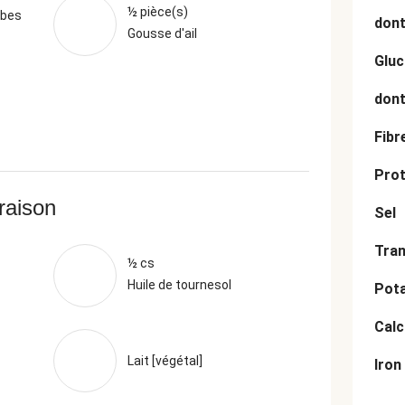
½ pièce(s)
rbes
dont
Gousse d'ail
Gluc
dont
Fibr
Prot
vraison
Sel
Tran
½ cs
Huile de tournesol
Pot
Cal
Lait [végétal]
Iron