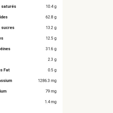
 saturés
10.4
g
ides
62.8
g
 sucres
13.2
g
es
12.5
g
éines
31.6
g
2.3
g
s Fat
0.5
g
assium
1286.3
mg
cium
79
mg
1.4
mg