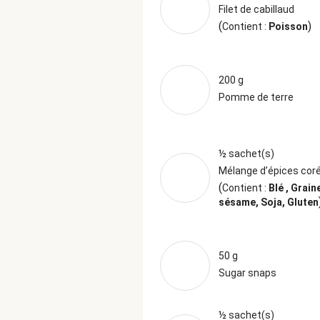
Filet de cabillaud
(
)
Contient :
Poisson
200 g
Pomme de terre
½ sachet(s)
Mélange d’épices cor
(
Contient :
Blé , Grain
sésame, Soja, Gluten
50 g
Sugar snaps
½ sachet(s)