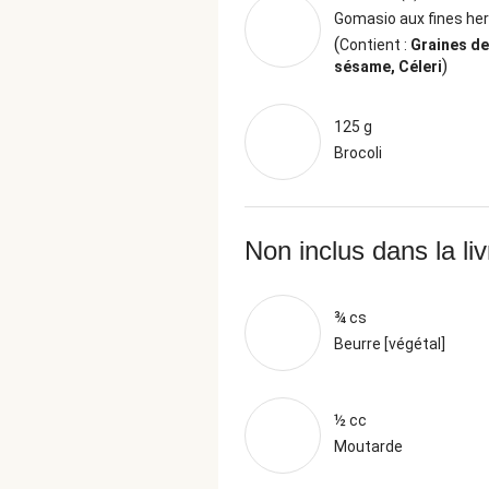
Gomasio aux fines he
(
Contient :
Graines de
)
sésame, Céleri
125 g
Brocoli
Non inclus dans la li
¾ cs
Beurre [végétal]
½ cc
Moutarde