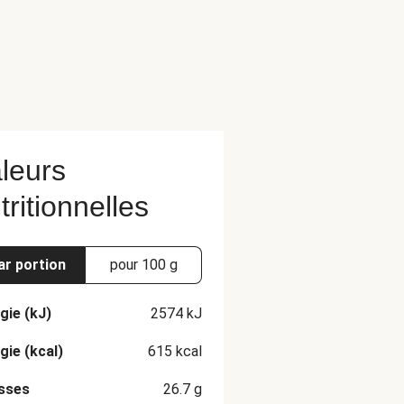
leurs
tritionnelles
ar portion
pour 100 g
gie (kJ)
2574
kJ
gie (kcal)
615
kcal
sses
26.7
g