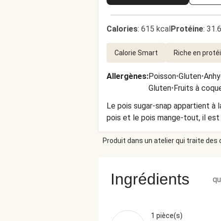
Calories
:
615 kcal
Protéine
:
31.
Calorie Smart
Riche en proté
Allergènes
:
Poisson
•
Gluten
•
Anhyd
Gluten
•
Fruits à coqu
Le pois sugar-snap appartient à 
pois et le pois mange-tout, il est
Produit dans un atelier qui traite des
Ingrédients
qu
1 pièce(s)