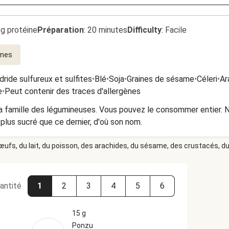
6g protéine
Préparation
:
20 minutes
Difficulty
:
Facile
ines
ride sulfureux et sulfites
•
Blé
•
Soja
•
Graines de sésame
•
Céleri
•
Ar
e
•
Peut contenir des traces d'allergènes
la famille des légumineuses. Vous pouvez le consommer entier. N
 plus sucré que ce dernier, d'où son nom.
 œufs, du lait, du poisson, des arachides, du sésame, des crustacés, du 
antité
1
2
3
4
5
6
15 g
Ponzu