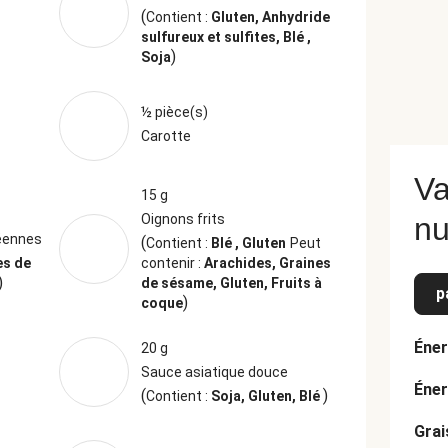
(
Contient :
Gluten, Anhydride
sulfureux et sulfites, Blé ,
)
Soja
½ pièce(s)
Carotte
Va
15 g
Oignons frits
nu
éennes
(
Contient :
Blé , Gluten
Peut
es de
contenir :
Arachides, Graines
)
de sésame, Gluten, Fruits à
p
)
coque
Éner
20 g
Sauce asiatique douce
Éner
(
)
Contient :
Soja, Gluten, Blé
Grai