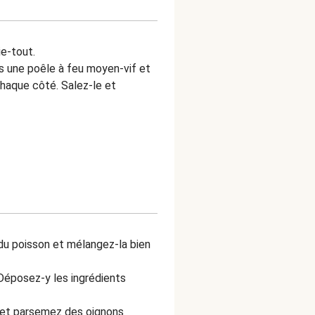
ie-tout.
ns une poêle à feu moyen-vif et
chaque côté. Salez-le et
 du poisson et mélangez-la bien
 Déposez-y les ingrédients
 et parsemez des oignons