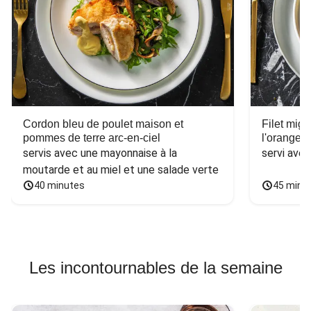
Cordon bleu de poulet maison et
Filet mig
pommes de terre arc-en-ciel
l'orange e
servis avec une mayonnaise à la 
servi ave
moutarde et au miel et une salade verte
40 minutes
45 minu
Les incontournables de la semaine