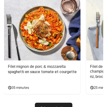
Filet mignon de porc & mozzarella
Filet de 
champign
spaghetti en sauce tomate et courgette
riz, broco
35 minutes
25 minu