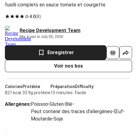
fusilli complets en sauce tomate et courgette
4.0
(
8
)
Recipe Development Team
Mis à jour le July 05, 2026
Enregistrer
Voir nos box
Calories
Protéine
Préparation
Difficulty
821 kcal
33.9g protéine
15 minutes
Facile
Allergènes
:
Poisson
•
Gluten
•
Blé
•
Peut contenir des traces d'allergènes
•
Œuf
•
Moutarde
•
Soja
.