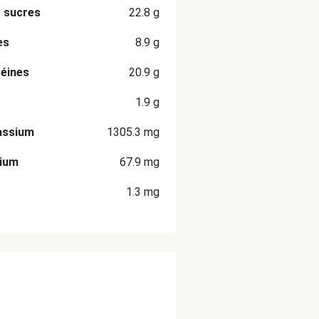
 sucres
22.8
g
es
8.9
g
éines
20.9
g
1.9
g
assium
1305.3
mg
cium
67.9
mg
1.3
mg