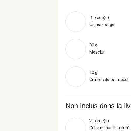
½ pièce(s)
Oignon rouge
30 g
Mesclun
10 g
Graines de tournesol
Non inclus dans la li
½ pièce(s)
Cube de bouillon de l