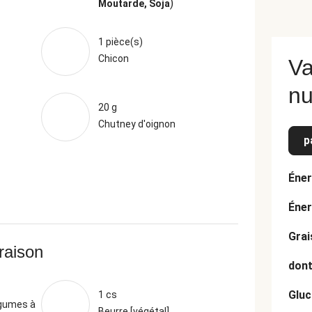
)
Moutarde, Soja
1 pièce(s)
Chicon
Va
nu
20 g
Chutney d'oignon
p
Éner
Éner
Grai
vraison
dont
Gluc
1 cs
égumes à
Beurre [végétal]