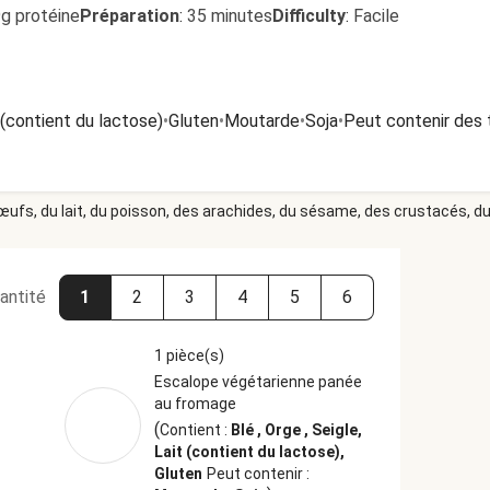
9g protéine
Préparation
:
35 minutes
Difficulty
:
Facile
 (contient du lactose)
•
Gluten
•
Moutarde
•
Soja
•
Peut contenir des 
 œufs, du lait, du poisson, des arachides, du sésame, des crustacés, du 
antité
1
2
3
4
5
6
1 pièce(s)
Escalope végétarienne panée
au fromage
(
Contient :
Blé , Orge , Seigle,
Lait (contient du lactose),
Gluten
Peut contenir :