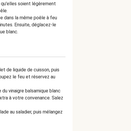
e qu'elles soient légèrement
êle.
live dans la même poêle à feu
inutes. Ensuite, déglacez-le
ue blanc.
let de liquide de cuisson, puis
oupez le feu et réservez au
e du vinaigre balsamique blanc
 extra à votre convenance. Salez
alade au saladier, puis mélangez