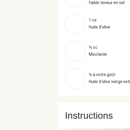
faible teneur en sel
1 cs
Huile d'olive
½ cc
Moutarde
½ à votre goût
Huile d'olive vierge ext
Instructions