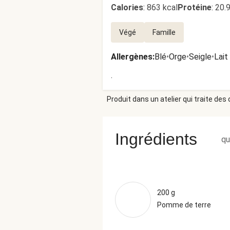
Calories
:
863 kcal
Protéine
:
20.
Végé
Famille
Allergènes
:
Blé
•
Orge
•
Seigle
•
Lait
.
Produit dans un atelier qui traite des
Ingrédients
qu
200 g
Pomme de terre