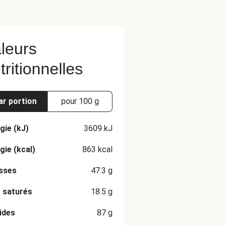
leurs
tritionnelles
ar portion
pour 100 g
gie (kJ)
3609
kJ
gie (kcal)
863
kcal
sses
47.3
g
 saturés
18.5
g
ides
87
g