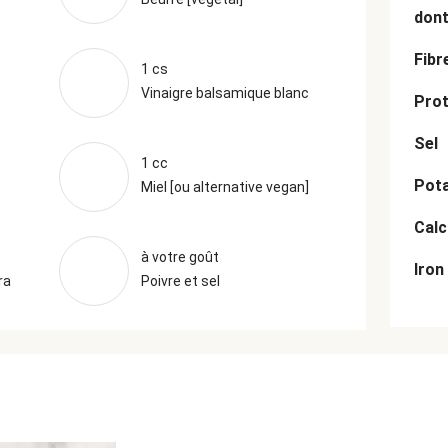
dont
Fibr
1 cs
Vinaigre balsamique blanc
Prot
Sel
1 cc
Pot
Miel [ou alternative vegan]
Cal
à votre goût
Iron
ra
Poivre et sel