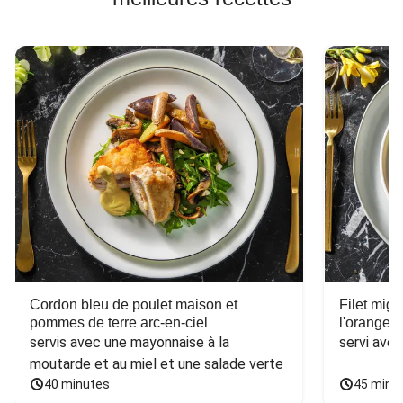
Cordon bleu de poulet maison et
Filet mig
pommes de terre arc-en-ciel
l'orange e
servis avec une mayonnaise à la 
servi ave
moutarde et au miel et une salade verte
40 minutes
45 minu