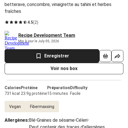
betterave, concombre, vinaigrette au tahini et herbes
fraîches
4.5
(
2
)
Recipe Development Team
Mis à jour le July 05, 2026
Enregistrer
Voir nos box
Calories
Protéine
Préparation
Difficulty
731 kcal
23.9g protéine
15 minutes
Facile
Vegan
Fibermaxxing
Allergènes
:
Blé
•
Graines de sésame
•
Céleri
•
Peut contenir des traces d'allergènes