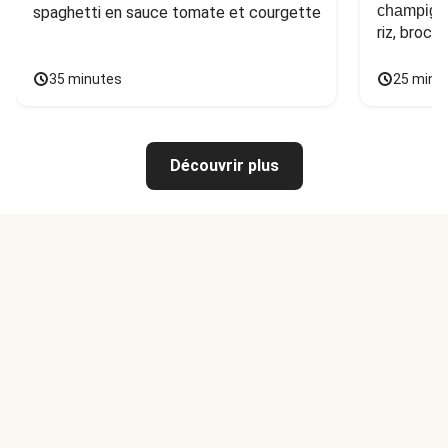
champign
spaghetti en sauce tomate et courgette
riz, broco
35 minutes
25 minu
Découvrir plus