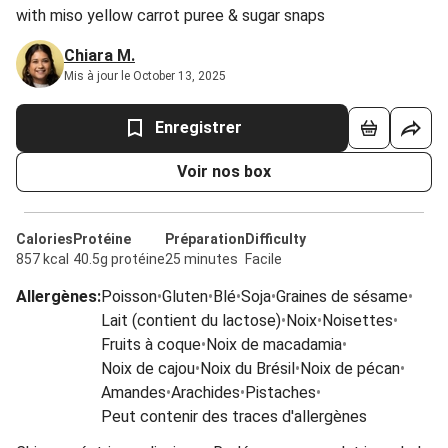
with miso yellow carrot puree & sugar snaps
Chiara M.
Mis à jour le October 13, 2025
Enregistrer
Voir nos box
Calories
Protéine
Préparation
Difficulty
857 kcal
40.5g protéine
25 minutes
Facile
Allergènes
:
Poisson
•
Gluten
•
Blé
•
Soja
•
Graines de sésame
•
Lait (contient du lactose)
•
Noix
•
Noisettes
•
Fruits à coque
•
Noix de macadamia
•
Noix de cajou
•
Noix du Brésil
•
Noix de pécan
•
Amandes
•
Arachides
•
Pistaches
•
Peut contenir des traces d'allergènes