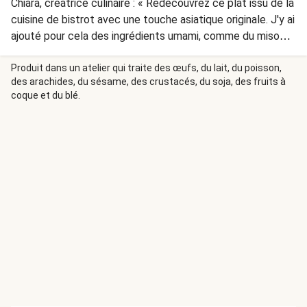
Chiara, créatrice culinaire : « Redécouvrez ce plat issu de la
cuisine de bistrot avec une touche asiatique originale. J'y ai
ajouté pour cela des ingrédients umami, comme du miso
dans la purée, ou encore du ketjap dans la sauce au beurre.
»
Produit dans un atelier qui traite des œufs, du lait, du poisson,
des arachides, du sésame, des crustacés, du soja, des fruits à
coque et du blé.