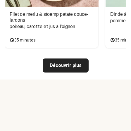
Filet de merlu & stoemp patate douce-
Dinde à la
lardons
pommes de
poireau, carotte et jus à l'oignon
35 minutes
35 minu
Découvrir plus