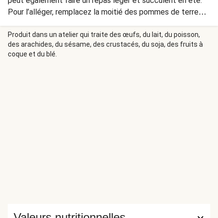
peut également faire un repas léger et succulent en été.
Pour l’alléger, remplacez la moitié des pommes de terre
par du chou-rave. La feta ainsi que les tomates cerises
jaunes viennent lui apporter une touche de soleil
Produit dans un atelier qui traite des œufs, du lait, du poisson,
des arachides, du sésame, des crustacés, du soja, des fruits à
méditerranéen.
coque et du blé.
Valeurs nutritionnelles