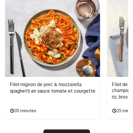
Filet mignon de porc & mozzarella
Filet de 
champign
spaghetti en sauce tomate et courgette
riz, broco
35 minutes
25 minu