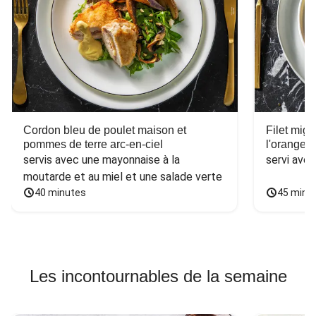
Cordon bleu de poulet maison et
Filet mig
pommes de terre arc-en-ciel
l'orange e
servis avec une mayonnaise à la 
servi ave
moutarde et au miel et une salade verte
40 minutes
45 minu
Les incontournables de la semaine