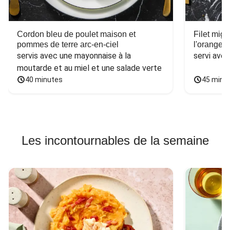
Cordon bleu de poulet maison et
Filet mig
pommes de terre arc-en-ciel
l'orange e
servis avec une mayonnaise à la 
servi ave
moutarde et au miel et une salade verte
40 minutes
45 minu
Les incontournables de la semaine