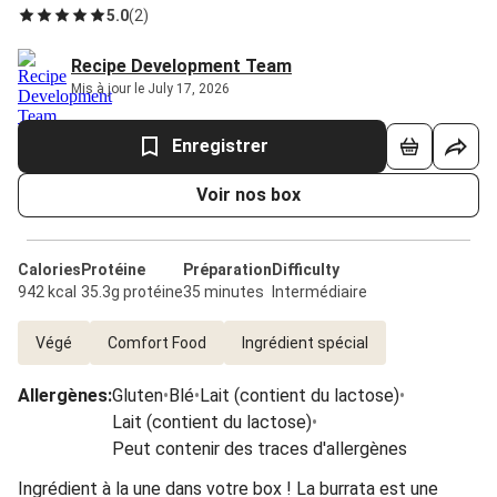
5.0
(
2
)
Recipe Development Team
Mis à jour le July 17, 2026
Enregistrer
Voir nos box
Calories
Protéine
Préparation
Difficulty
942 kcal
35.3g protéine
35 minutes
Intermédiaire
Végé
Comfort Food
Ingrédient spécial
Allergènes
:
Gluten
•
Blé
•
Lait (contient du lactose)
•
Lait (contient du lactose)
•
Peut contenir des traces d'allergènes
Ingrédient à la une dans votre box ! La burrata est une