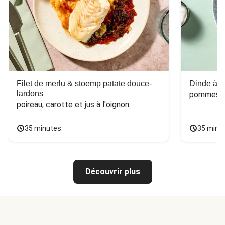
Filet de merlu & stoemp patate douce-
Dinde à la
lardons
pommes de
poireau, carotte et jus à l'oignon
35 minutes
35 minu
Découvrir plus