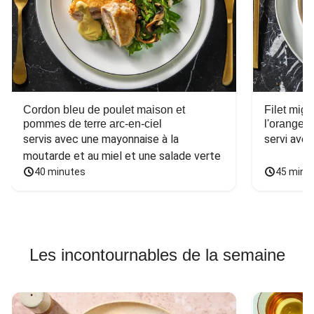
Cordon bleu de poulet maison et
Filet mig
pommes de terre arc-en-ciel
l'orange e
servis avec une mayonnaise à la 
servi ave
moutarde et au miel et une salade verte
40 minutes
45 minu
Les incontournables de la semaine