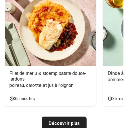
Filet de merlu & stoemp patate douce-
Dinde à la
lardons
pommes de
poireau, carotte et jus à l'oignon
35 minutes
35 minu
Découvrir plus