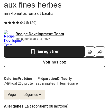
aux fines herbes
mini-tomates roma et basilic
4.5
(
139
)
Recipe Development Team
Mis à jour le July 05, 2026
Enregistrer
Voir nos box
Calories
Protéine
Préparation
Difficulty
749 kcal
26g protéine
25 minutes
Intermédiaire
Végé
Légumes +
Allergènes
:
Lait (contient du lactose)