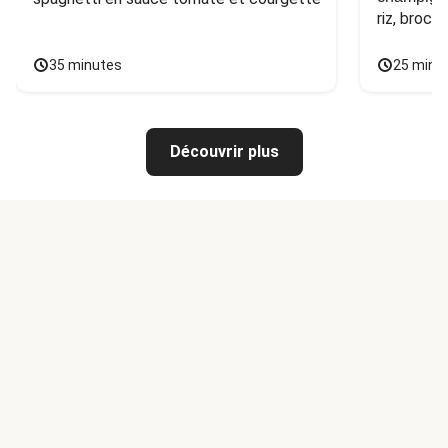
riz, broco
35 minutes
25 minu
Découvrir plus