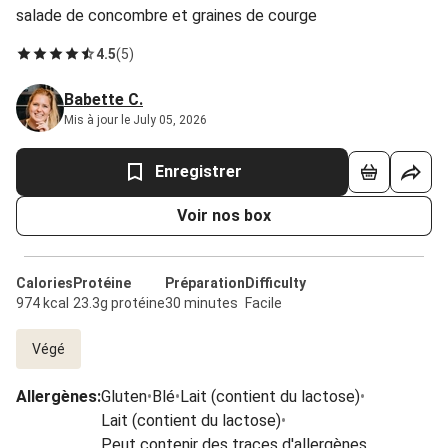
salade de concombre et graines de courge
4.5
(
5
)
Babette C.
Mis à jour le July 05, 2026
Enregistrer
Voir nos box
Calories
Protéine
Préparation
Difficulty
974 kcal
23.3g protéine
30 minutes
Facile
Végé
Allergènes
:
Gluten
•
Blé
•
Lait (contient du lactose)
•
Lait (contient du lactose)
•
Peut contenir des traces d'allergènes