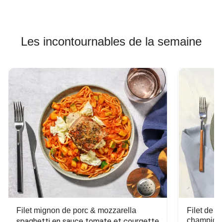
Les incontournables de la semaine
Filet mignon de porc & mozzarella
Filet de 
champign
spaghetti en sauce tomate et courgette