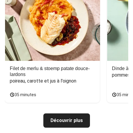
Filet de merlu & stoemp patate douce-
Dinde à la
lardons
pommes de
poireau, carotte et jus à l'oignon
35 minutes
35 minu
Découvrir plus