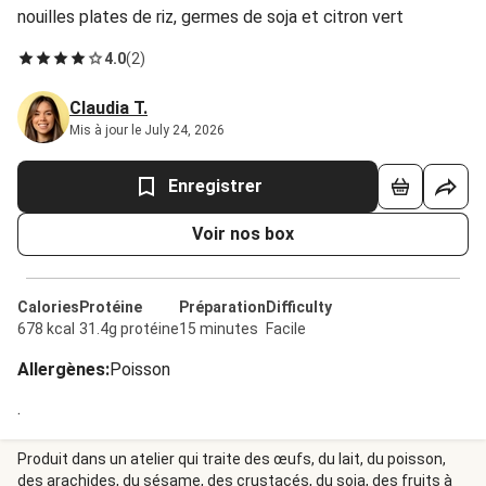
nouilles plates de riz, germes de soja et citron vert
4.0
(
2
)
Claudia T.
Mis à jour le July 24, 2026
Enregistrer
Voir nos box
Calories
Protéine
Préparation
Difficulty
678 kcal
31.4g protéine
15 minutes
Facile
Allergènes
:
Poisson
.
Produit dans un atelier qui traite des œufs, du lait, du poisson,
des arachides, du sésame, des crustacés, du soja, des fruits à