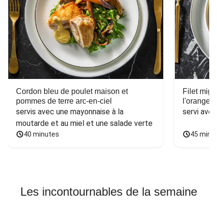
Cordon bleu de poulet maison et
Filet mig
pommes de terre arc-en-ciel
l'orange e
servis avec une mayonnaise à la 
servi ave
moutarde et au miel et une salade verte
40 minutes
45 minu
Les incontournables de la semaine