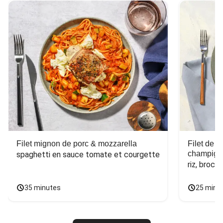
Filet mignon de porc & mozzarella
Filet de 
champign
spaghetti en sauce tomate et courgette
riz, broco
35 minutes
25 minu