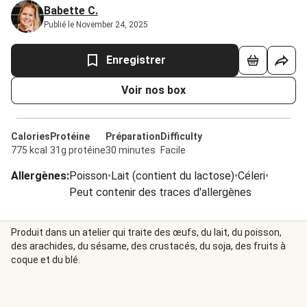
Babette C.
Publié le November 24, 2025
Enregistrer
Voir nos box
Calories
Protéine
Préparation
Difficulty
775 kcal
31g protéine
30 minutes
Facile
Allergènes
:
Poisson
•
Lait (contient du lactose)
•
Céleri
•
Peut contenir des traces d'allergènes
Produit dans un atelier qui traite des œufs, du lait, du poisson,
des arachides, du sésame, des crustacés, du soja, des fruits à
coque et du blé.