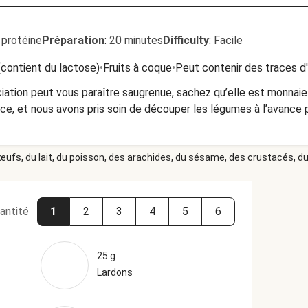
 protéine
Préparation
:
20 minutes
Difficulty
:
Facile
(contient du lactose)
•
Fruits à coque
•
Peut contenir des traces d
ociation peut vous paraître saugrenue, sachez qu’elle est monnaie 
ce, et nous avons pris soin de découper les légumes à l’avance 
 œufs, du lait, du poisson, des arachides, du sésame, des crustacés, du 
antité
1
2
3
4
5
6
25 g
s
Lardons