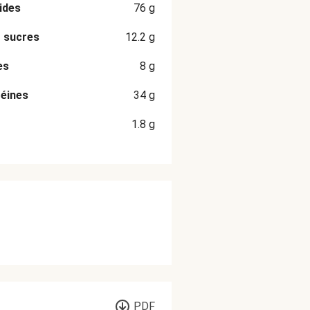
ides
76
g
 sucres
12.2
g
es
8
g
éines
34
g
1.8
g
PDF