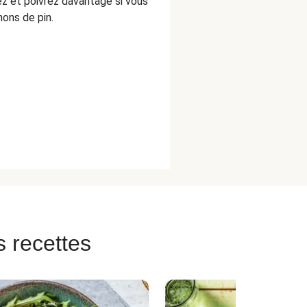
lez et poivrez davantage si vous
nons de pin.
s recettes