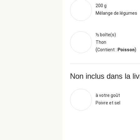
200 g
Mélange de légumes
½ boîte(s)
Thon
(
)
Contient :
Poisson
Non inclus dans la li
à votre goût
Poivre et sel