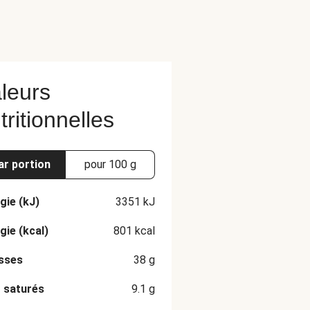
leurs
tritionnelles
ar portion
pour 100 g
gie (kJ)
3351
kJ
gie (kcal)
801
kcal
sses
38
g
 saturés
9.1
g