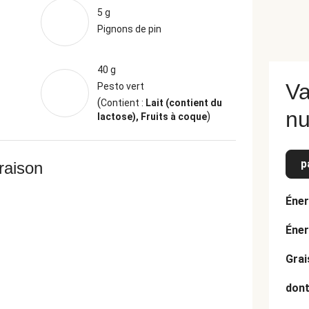
5 g
Pignons de pin
40 g
Va
Pesto vert
(
Contient :
Lait (contient du
nu
)
lactose), Fruits à coque
p
vraison
Éner
Éner
Grai
dont