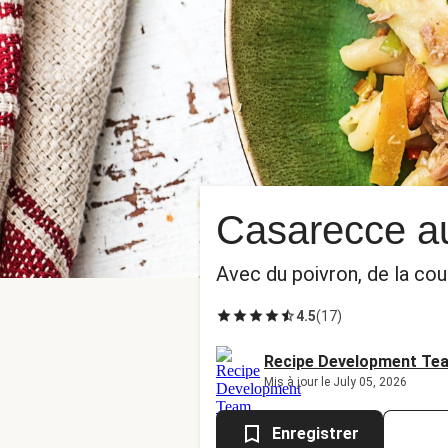
Casarecce au
Avec du poivron, de la cou
4.5
(
17
)
Recipe Development Te
Mis à jour le July 05, 2026
Enregistrer