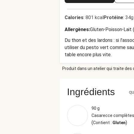
Calories
:
801 kcal
Protéine
:
34g
Allergènes
:
Gluten
•
Poisson
•
Lait 
Du thon et des lardons : si l’ass
utiliser du pesto vert comme sau
table encore plus vite.
Produit dans un atelier qui traite des
Ingrédients
qu
90 g
Casarecce complète
(
)
Contient :
Gluten