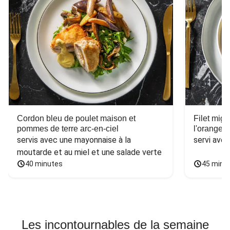
Cordon bleu de poulet maison et
Filet mig
pommes de terre arc-en-ciel
l'orange e
servis avec une mayonnaise à la 
servi ave
moutarde et au miel et une salade verte
40 minutes
45 minu
Les incontournables de la semaine