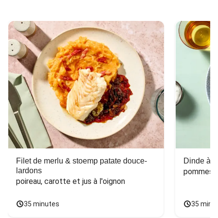
Filet de merlu & stoemp patate douce-
Dinde à la
lardons
pommes de
poireau, carotte et jus à l'oignon
35 minutes
35 minu