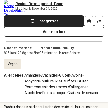
Recipe Development Team
Mis à jour le November 04, 2025
Enregistrer
Voir nos box
Calories
Protéine
Préparation
Difficulty
835 kcal
28.8g protéine
35 minutes
Intermédiaire
Vegan
Allergènes
:
Amandes
•
Arachides
•
Gluten
•
Avoine
•
Anhydride sulfureux et sulfites
•
Gluten
•
Peut contenir des traces d'allergènes
•
Arachides
•
Fruits à coque
•
Graines de sésame
Produit dans un atelier qui traite des œufs, du lait, du poisson,