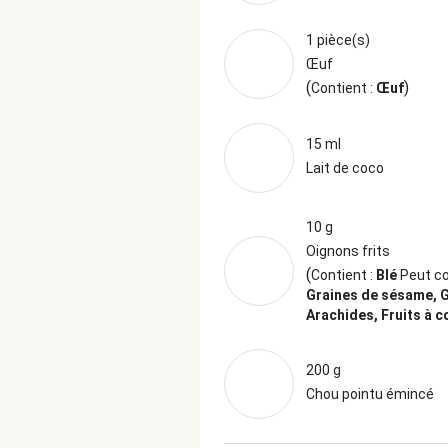
1 pièce(s)
Œuf
(
)
Contient :
Œuf
15 ml
Lait de coco
10 g
Oignons frits
(
Contient :
Blé
Peut co
Graines de sésame, G
Arachides, Fruits à 
200 g
Chou pointu émincé