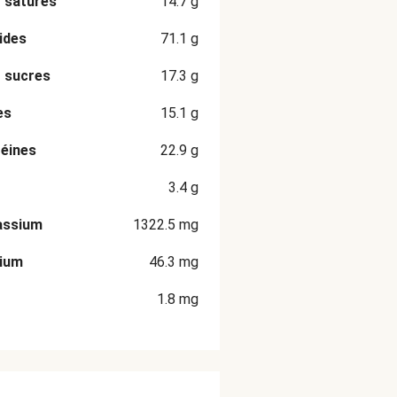
 saturés
14.7
g
ides
71.1
g
 sucres
17.3
g
es
15.1
g
éines
22.9
g
3.4
g
assium
1322.5
mg
cium
46.3
mg
1.8
mg