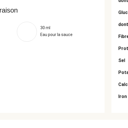
dont
vraison
Gluc
dont
30 ml
Eau pour la sauce
Fibr
Prot
Sel
Pot
Cal
Iron