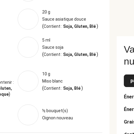
20 g
Sauce asiatique douce
(
)
Contient :
Soja, Gluten, Blé
5 ml
Va
Sauce soja
(
)
Contient :
Soja, Gluten, Blé
nu
10 g
p
Miso blanc
ntenir :
(
)
luten,
Contient :
Soja, Blé
)
coque
Éner
Éner
½ bouquet(s)
Oignon nouveau
Grai