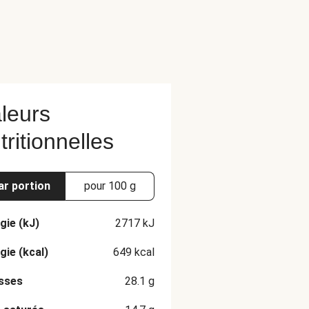
leurs
tritionnelles
ar portion
pour 100 g
gie (kJ)
2717
kJ
gie (kcal)
649
kcal
sses
28.1
g