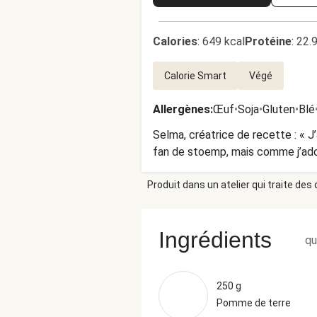
Calories
:
649 kcal
Protéine
:
22.
Calorie Smart
Végé
Allergènes
:
Œuf
•
Soja
•
Gluten
•
Blé
Selma, créatrice de recette : « J
fan de stoemp, mais comme j’adore
Produit dans un atelier qui traite des
Ingrédients
qu
250 g
Pomme de terre