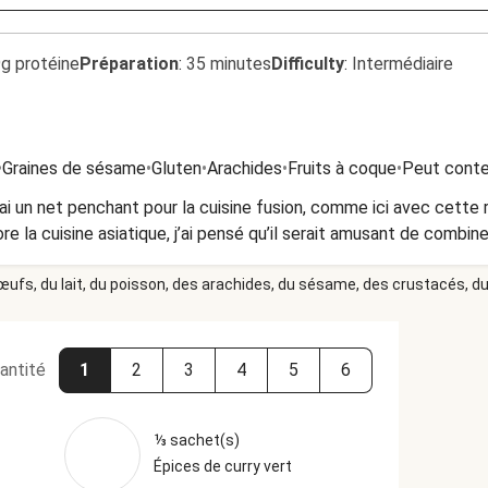
9g protéine
Préparation
:
35 minutes
Difficulty
:
Intermédiaire
•
Graines de sésame
•
Gluten
•
Arachides
•
Fruits à coque
•
Peut conte
’ai un net penchant pour la cuisine fusion, comme ici avec cette 
 la cuisine asiatique, j’ai pensé qu’il serait amusant de combine
 œufs, du lait, du poisson, des arachides, du sésame, des crustacés, du 
antité
1
2
3
4
5
6
⅓ sachet(s)
Épices de curry vert