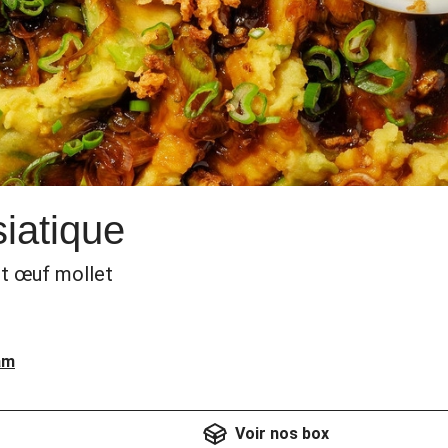
siatique
et œuf mollet
am
Voir nos box