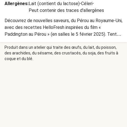
Allergènes
:
Lait (contient du lactose)
•
Céleri
•
Peut contenir des traces d'allergènes
Découvrez de nouvelles saveurs, du Pérou au Royaume-Uni,
avec des recettes HelloFresh inspirées du film «
Paddington au Pérou » (en salles le 5 février 2025). Tentez
de gagner un incroyable voyage à Londres ! Cette
promotion est uniquement pour la Belgique.
Produit dans un atelier qui traite des œufs, du lait, du poisson,
des arachides, du sésame, des crustacés, du soja, des fruits à
coque et du blé.