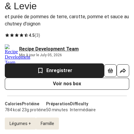
& Levie
et purée de pommes de terre, carotte, pomme et sauce au
chutney d'oignon
4.5
(
3
)
Recipe Development Team
Mis à jour le July 05, 2026
Enregistrer
Voir nos box
Calories
Protéine
Préparation
Difficulty
784 kcal
23g protéine
50 minutes
Intermédiaire
Légumes +
Famille