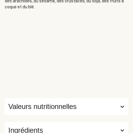
des arachides, du sésame, des crustacés, du soja, des fruits à
coque et du blé.
Valeurs nutritionnelles
Ingrédients