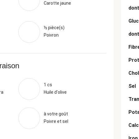
Carotte jaune
dont
Gluc
½ pièce(s)
dont
Poivron
Fibr
Prot
vraison
Chol
1 cs
Sel
ra
Huile d'olive
Tran
Pot
à votre goût
Poivre et sel
Cal
Iron