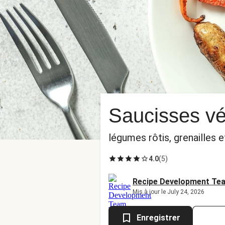
Saucisses vég
légumes rôtis, grenailles e
4.0
(
5
)
Recipe Development Te
Mis à jour le July 24, 2026
Enregistrer