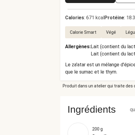
Calories
:
671 kcal
Protéine
:
18.
Calorie Smart
Végé
Lég
Allergènes
:
Lait (contient du lac
Lait (contient du lac
Le za'atar est un mélange d'épice
que le sumac et le thym.
Produit dans un atelier qui traite des
Ingrédients
qu
200 g