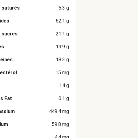
 saturés
5.3
g
ides
62.1
g
 sucres
21.1
g
es
19.9
g
éines
18.3
g
estérol
15
mg
1.4
g
s Fat
0.1
g
assium
449.4
mg
cium
59.8
mg
4.4
mg