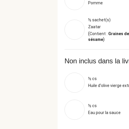
Pomme
½ sachet(s)
Zaatar
(
Contient :
Graines de
)
sésame
Non inclus dans la li
½ cs
Huile d'olive vierge ext
½ cs
Eau pour la sauce