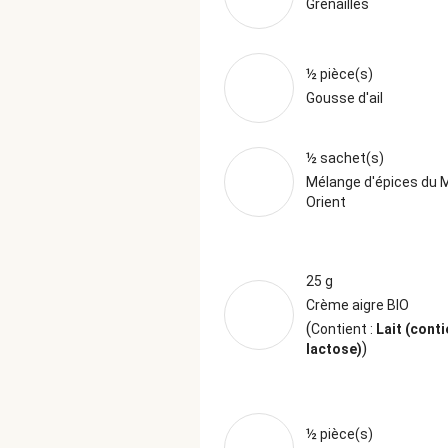
Grenailles
½ pièce(s)
Gousse d'ail
½ sachet(s)
Mélange d'épices du 
Orient
25 g
Crème aigre BIO
(
Contient :
Lait (conti
)
lactose)
½ pièce(s)