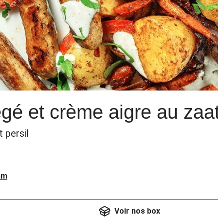
é et crème aigre au zaata
t persil
am
Voir nos box