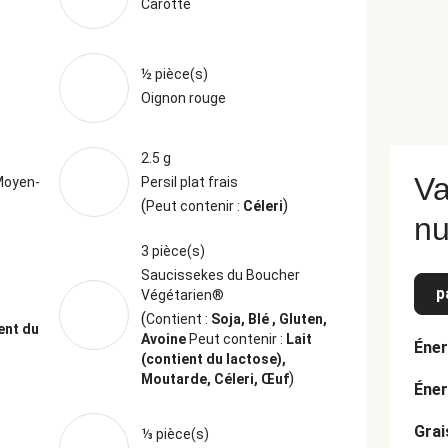
Carotte
½ pièce(s)
Oignon rouge
2.5 g
Va
Moyen-
Persil plat frais
(
)
Peut contenir :
Céleri
nu
3 pièce(s)
Saucissekes du Boucher
p
Végétarien®
(
Contient :
Soja, Blé , Gluten,
ent du
Avoine
Peut contenir :
Lait
Éner
(contient du lactose),
)
Moutarde, Céleri, Œuf
Éner
Grai
⅓ pièce(s)