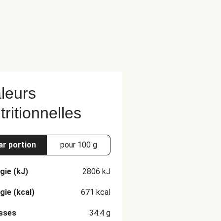
leurs
tritionnelles
ar portion
pour 100 g
gie (kJ)
2806
kJ
gie (kcal)
671
kcal
sses
34.4
g