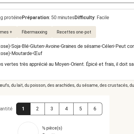
3g protéine
Préparation
:
50 minutes
Difficulty
:
Facile
umes +
Fibermaxxing
Recettes one-pot
tose)
•
Soja
•
Blé
•
Gluten
•
Avoine
•
Graines de sésame
•
Céleri
•
Peut con
tose)
•
Moutarde
•
Œuf
s vertes très apprécié au Moyen-Orient. Épicé et frais, il doit sa
 œufs, du lait, du poisson, des arachides, du sésame, des crustacés, du 
antité
1
2
3
4
5
6
½ pièce(s)