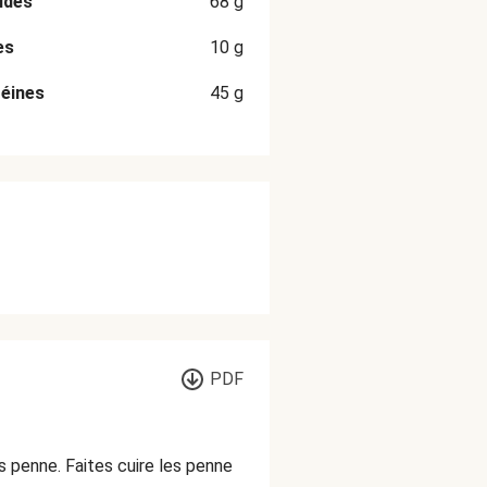
ides
68
g
es
10
g
éines
45
g
PDF
s penne. Faites cuire les penne