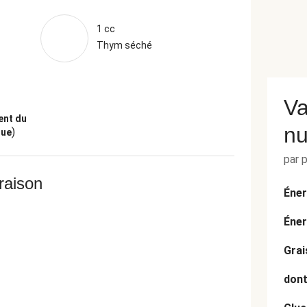
1 cc
Thym séché
Va
ent du
nu
)
que
par 
vraison
Éner
Éner
Grai
dont