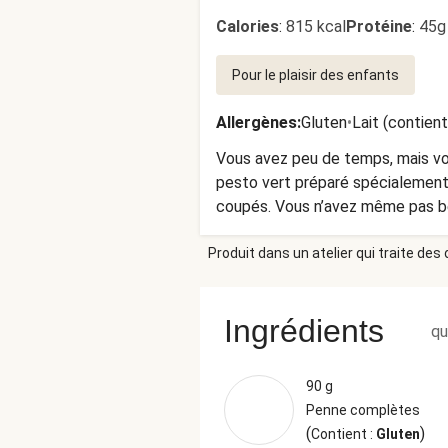
Calories
:
815 kcal
Protéine
:
45g
Pour le plaisir des enfants
Allergènes
:
Gluten
•
Lait (contien
Vous avez peu de temps, mais vou
pesto vert préparé spécialement 
coupés. Vous n’avez même pas be
Produit dans un atelier qui traite des
Ingrédients
qu
90 g
Penne complètes
(
)
Contient :
Gluten