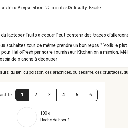
 protéine
Préparation
:
25 minutes
Difficulty
:
Facile
t du lactose)
•
Fruits à coque
•
Peut contenir des traces d'allergèn
s souhaitez tout de même prendre un bon repas ? Voilà le plat 
pour HelloFresh par notre fournisseur Kitchen on a mission. Mé
soin de planche à découper !
 œufs, du lait, du poisson, des arachides, du sésame, des crustacés, du 
antité
1
2
3
4
5
6
100 g
Haché de boeuf