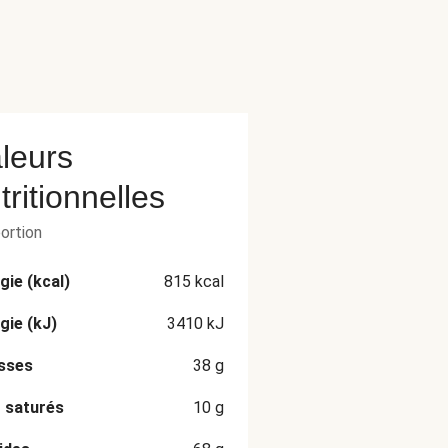
leurs
tritionnelles
portion
gie (kcal)
815
kcal
gie (kJ)
3410
kJ
sses
38
g
 saturés
10
g