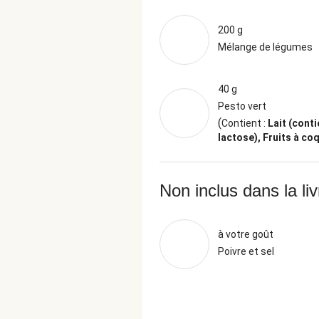
200 g
Mélange de légumes
40 g
Pesto vert
(
Contient :
Lait (conti
lactose), Fruits à co
Non inclus dans la li
à votre goût
Poivre et sel