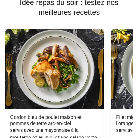
Idée repas du soir : testez nos
meilleures recettes
Cordon bleu de poulet maison et
Filet mig
pommes de terre arc-en-ciel
l'orange e
servis avec une mayonnaise à la 
servi ave
moutarde et au miel et une salade verte