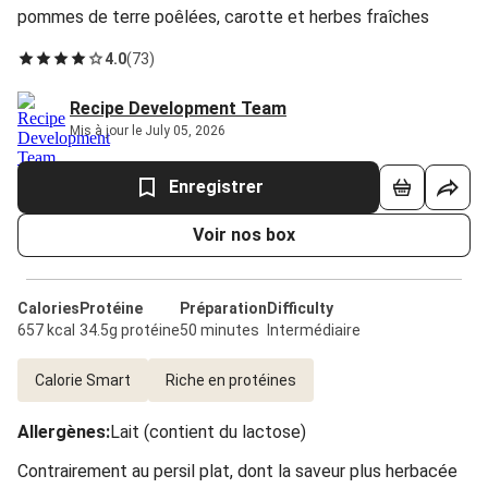
pommes de terre poêlées, carotte et herbes fraîches
4.0
(
73
)
Recipe Development Team
Mis à jour le July 05, 2026
Enregistrer
Voir nos box
Calories
Protéine
Préparation
Difficulty
657 kcal
34.5g protéine
50 minutes
Intermédiaire
Calorie Smart
Riche en protéines
Allergènes
:
Lait (contient du lactose)
Contrairement au persil plat, dont la saveur plus herbacée