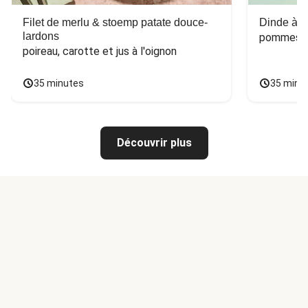
Filet de merlu & stoemp patate douce-
Dinde à la
lardons
pommes de
poireau, carotte et jus à l'oignon
35 minutes
35 minu
Découvrir plus