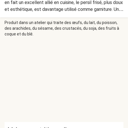
en fait un excellent allié en cuisine, le persil frisé, plus doux
et esthétique, est davantage utilisé comme garniture. Une
chose est sûre, les deux sont parfaits pour ajouter une
note rafraîchissante à vos plats !
Produit dans un atelier qui traite des œufs, du lait, du poisson,
des arachides, du sésame, des crustacés, du soja, des fruits à
coque et du blé.