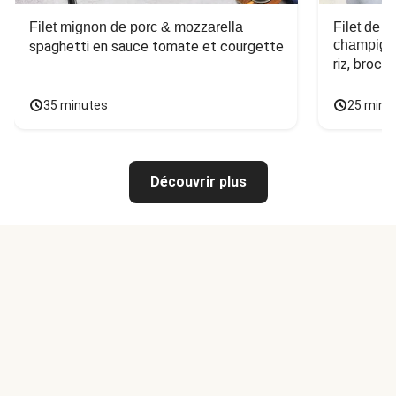
Filet mignon de porc & mozzarella
Filet de 
champign
spaghetti en sauce tomate et courgette
riz, broco
35 minutes
25 minu
Découvrir plus