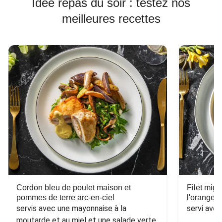
Idée repas du soir : testez nos
meilleures recettes
Cordon bleu de poulet maison et
Filet mig
pommes de terre arc-en-ciel
l'orange e
servis avec une mayonnaise à la 
servi ave
moutarde et au miel et une salade verte