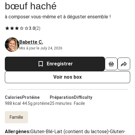
bœuf haché
à composer vous-même et à déguster ensemble !
3.0
(
2
)
Babette C.
Mis à jour le July 24, 2026
Enregistrer
Voir nos box
Calories
Protéine
Préparation
Difficulty
988 kcal
44.5g protéine
25 minutes
Facile
Famille
Allergènes
:
Gluten
•
Blé
•
Lait (contient du lactose)
•
Gluten
•