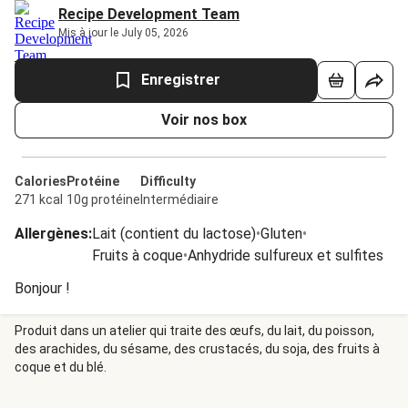
Recipe Development Team
Mis à jour le July 05, 2026
Enregistrer
Voir nos box
Calories
Protéine
Difficulty
271 kcal
10g protéine
Intermédiaire
Allergènes
:
Lait (contient du lactose)
•
Gluten
•
Fruits à coque
•
Anhydride sulfureux et sulfites
Bonjour !
Produit dans un atelier qui traite des œufs, du lait, du poisson,
des arachides, du sésame, des crustacés, du soja, des fruits à
coque et du blé.