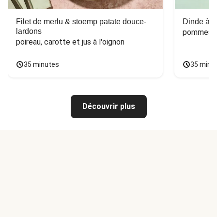
Filet de merlu & stoemp patate douce-
Dinde à la
lardons
pommes de
poireau, carotte et jus à l'oignon
35 minutes
35 minu
Découvrir plus