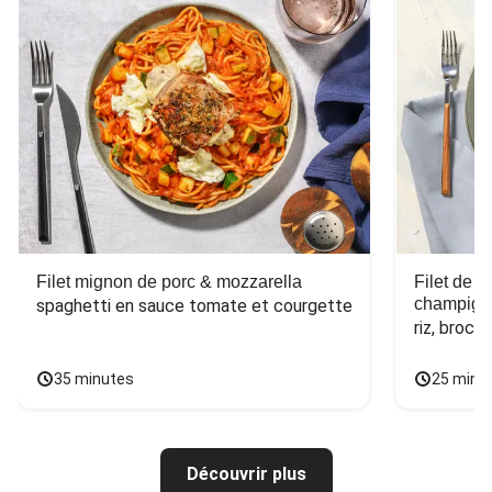
Filet mignon de porc & mozzarella
Filet de 
champign
spaghetti en sauce tomate et courgette
riz, broco
35 minutes
25 minu
Découvrir plus