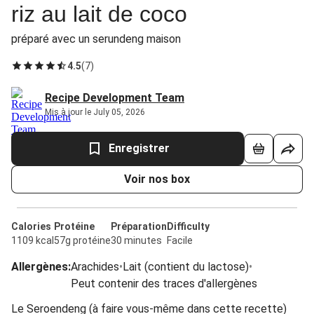
riz au lait de coco
préparé avec un serundeng maison
4.5
(
7
)
Recipe Development Team
Mis à jour le July 05, 2026
Enregistrer
Voir nos box
Calories
Protéine
Préparation
Difficulty
1109 kcal
57g protéine
30 minutes
Facile
Allergènes
:
Arachides
•
Lait (contient du lactose)
•
Peut contenir des traces d'allergènes
Le Seroendeng (à faire vous-même dans cette recette)