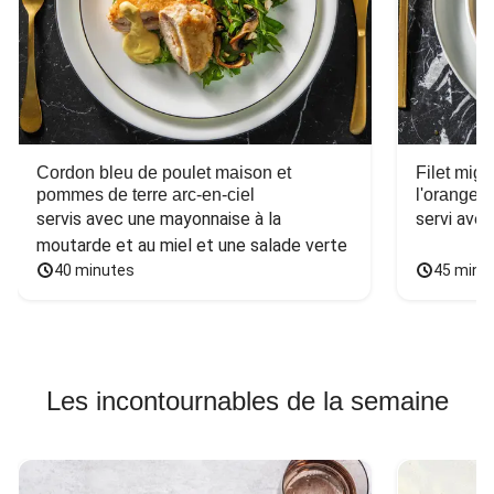
Cordon bleu de poulet maison et
Filet mig
pommes de terre arc-en-ciel
l'orange e
servis avec une mayonnaise à la 
servi ave
moutarde et au miel et une salade verte
40 minutes
45 minu
Les incontournables de la semaine