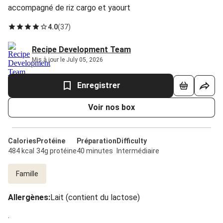
accompagné de riz cargo et yaourt
4.0
(
37
)
Recipe Development Team
Mis à jour le July 05, 2026
Enregistrer
Voir nos box
Calories
Protéine
Préparation
Difficulty
484 kcal
34g protéine
40 minutes
Intermédiaire
Famille
Allergènes
:
Lait (contient du lactose)
.