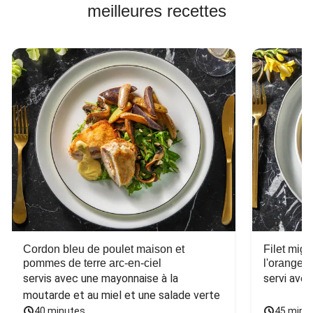
meilleures recettes
Cordon bleu de poulet maison et
Filet mig
pommes de terre arc-en-ciel
l'orange e
servis avec une mayonnaise à la 
servi ave
moutarde et au miel et une salade verte
40 minutes
45 minu