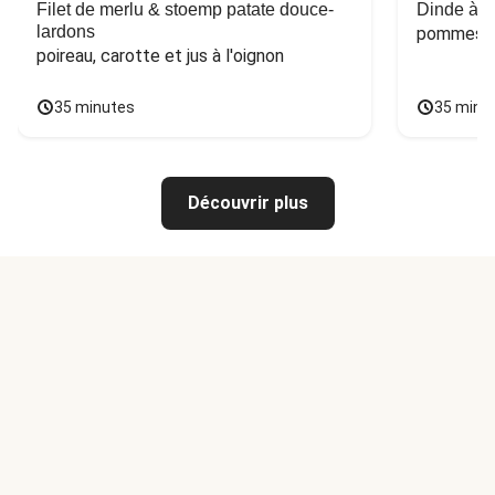
Filet de merlu & stoemp patate douce-
Dinde à la
lardons
pommes de
poireau, carotte et jus à l'oignon
35 minutes
35 minu
Découvrir plus