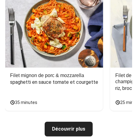
Filet mignon de porc & mozzarella
Filet de 
champign
spaghetti en sauce tomate et courgette
riz, broco
35 minutes
25 minu
Découvrir plus