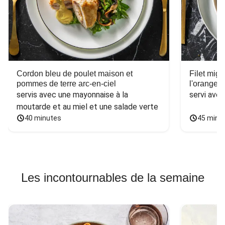
Cordon bleu de poulet maison et
Filet mig
pommes de terre arc-en-ciel
l'orange e
servis avec une mayonnaise à la 
servi ave
moutarde et au miel et une salade verte
40 minutes
45 minu
Les incontournables de la semaine