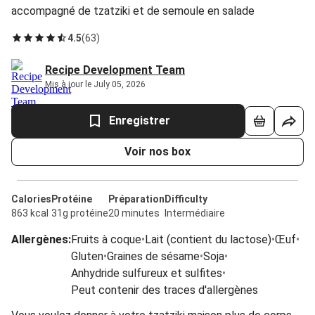
accompagné de tzatziki et de semoule en salade
4.5
(
63
)
Recipe Development Team
Mis à jour le July 05, 2026
Enregistrer
Voir nos box
Calories
Protéine
Préparation
Difficulty
863 kcal
31g protéine
20 minutes
Intermédiaire
Allergènes
:
Fruits à coque
•
Lait (contient du lactose)
•
Œuf
•
Gluten
•
Graines de sésame
•
Soja
•
Anhydride sulfureux et sulfites
•
Peut contenir des traces d'allergènes