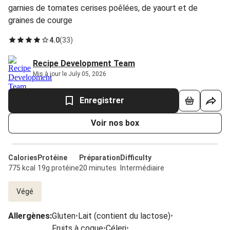
garnies de tomates cerises poêlées, de yaourt et de
graines de courge
4.0
(
33
)
Recipe Development Team
Mis à jour le July 05, 2026
Enregistrer
Voir nos box
Calories
Protéine
Préparation
Difficulty
775 kcal
19g protéine
20 minutes
Intermédiaire
Végé
Allergènes
:
Gluten
•
Lait (contient du lactose)
•
Fruits à coque
•
Céleri
•