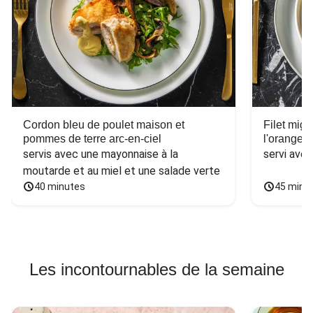
Cordon bleu de poulet maison et
Filet mig
pommes de terre arc-en-ciel
l'orange e
servis avec une mayonnaise à la 
servi ave
moutarde et au miel et une salade verte
40 minutes
45 minu
Les incontournables de la semaine