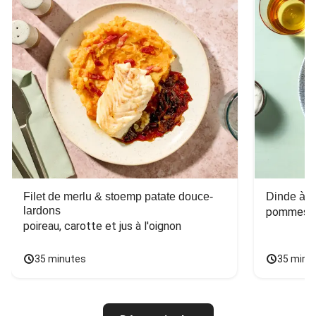
Filet de merlu & stoemp patate douce-
Dinde à la
lardons
pommes de
poireau, carotte et jus à l'oignon
35 minutes
35 minu