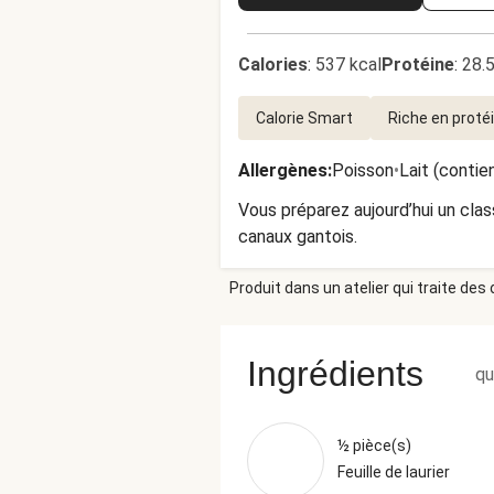
Calories
:
537 kcal
Protéine
:
28.
Calorie Smart
Riche en proté
Allergènes
:
Poisson
•
Lait (contie
Vous préparez aujourd’hui un clas
canaux gantois.
Produit dans un atelier qui traite des
Ingrédients
qu
½ pièce(s)
Feuille de laurier