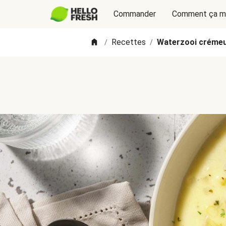
Commander
Comment ça m
Recettes
Waterzooi crémeux
/
/