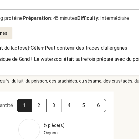
5g protéine
Préparation
:
45 minutes
Difficulty
:
Intermédiaire
ines
nt du lactose)
•
Céleri
•
Peut contenir des traces d'allergènes
sique de Gand ! Le waterzooi était autrefois préparé avec du po
 œufs, du lait, du poisson, des arachides, du sésame, des crustacés, du 
antité
1
2
3
4
5
6
½ pièce(s)
Oignon