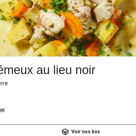
émeux au lieu noir
rre
am
Voir nos box