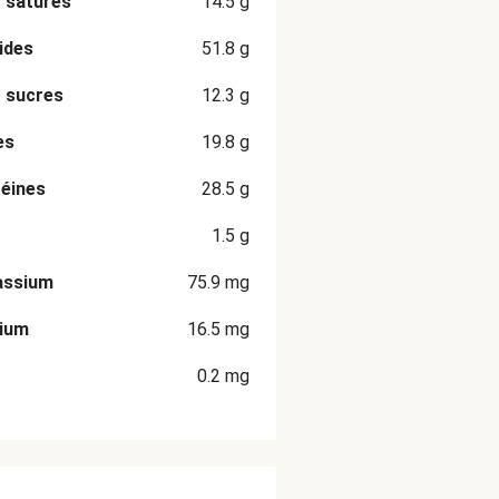
 saturés
14.5
g
ides
51.8
g
 sucres
12.3
g
es
19.8
g
éines
28.5
g
1.5
g
assium
75.9
mg
cium
16.5
mg
0.2
mg