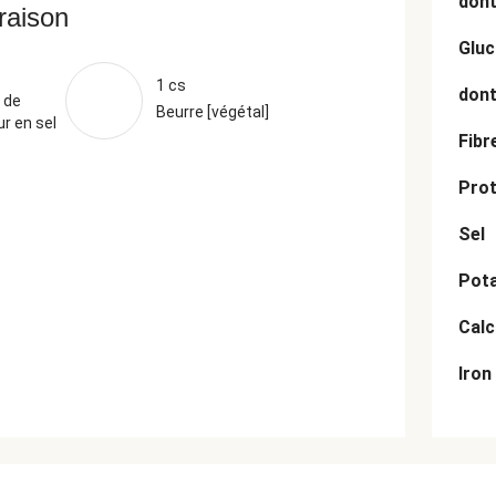
dont
vraison
Gluc
1 cs
dont
 de
Beurre [végétal]
r en sel
Fibr
Prot
Sel
Pot
Cal
Iron