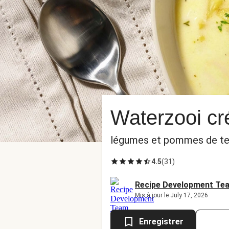
Waterzooi cr
légumes et pommes de te
4.5
(
31
)
Recipe Development Te
Mis à jour le July 17, 2026
Enregistrer