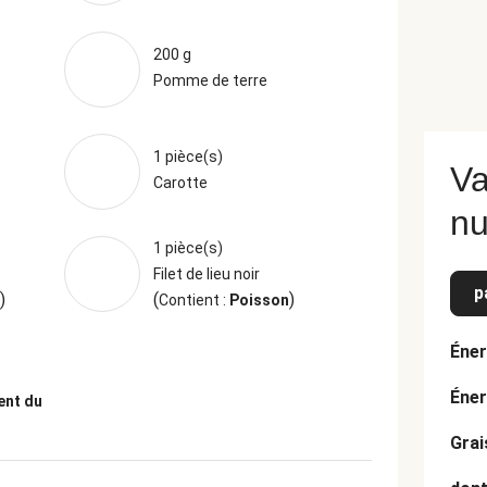
200 g
Pomme de terre
1 pièce(s)
Va
Carotte
nu
1 pièce(s)
Filet de lieu noir
p
)
(
)
Contient :
Poisson
Éner
Éner
ent du
Grai