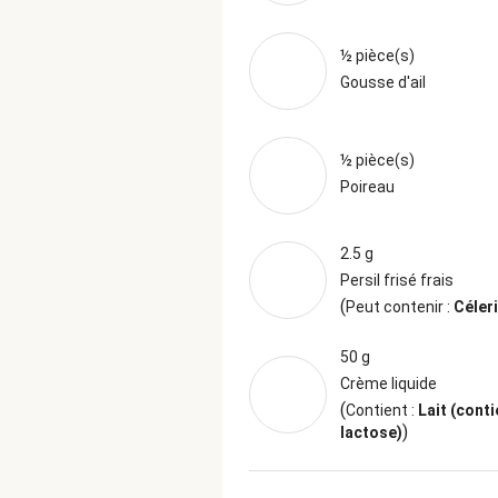
½ pièce(s)
Gousse d'ail
½ pièce(s)
Poireau
2.5 g
Persil frisé frais
(
Peut contenir :
Céleri
50 g
Crème liquide
(
Contient :
Lait (conti
)
lactose)