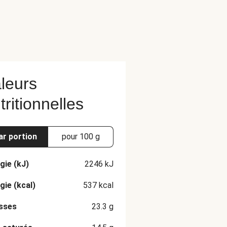
leurs
tritionnelles
ar portion
pour 100 g
gie (kJ)
2246
kJ
gie (kcal)
537
kcal
sses
23.3
g