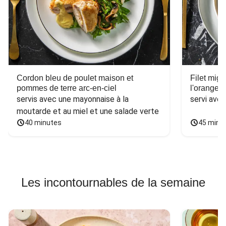
Cordon bleu de poulet maison et
Filet mig
pommes de terre arc-en-ciel
l'orange e
servis avec une mayonnaise à la 
servi ave
moutarde et au miel et une salade verte
40 minutes
45 minu
Les incontournables de la semaine