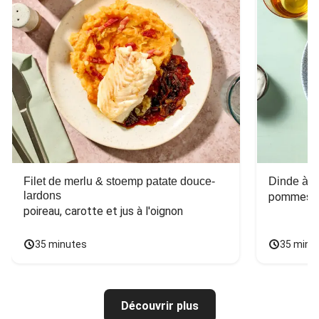
Filet de merlu & stoemp patate douce-
Dinde à la
lardons
pommes de
poireau, carotte et jus à l'oignon
35 minutes
35 minu
Découvrir plus