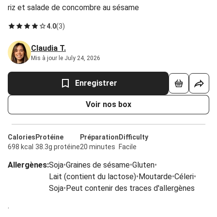
riz et salade de concombre au sésame
4.0
(
3
)
Claudia T.
Mis à jour le July 24, 2026
Enregistrer
Voir nos box
Calories
Protéine
Préparation
Difficulty
698 kcal
38.3g protéine
20 minutes
Facile
Allergènes
:
Soja
•
Graines de sésame
•
Gluten
•
Lait (contient du lactose)
•
Moutarde
•
Céleri
•
Soja
•
Peut contenir des traces d'allergènes
.