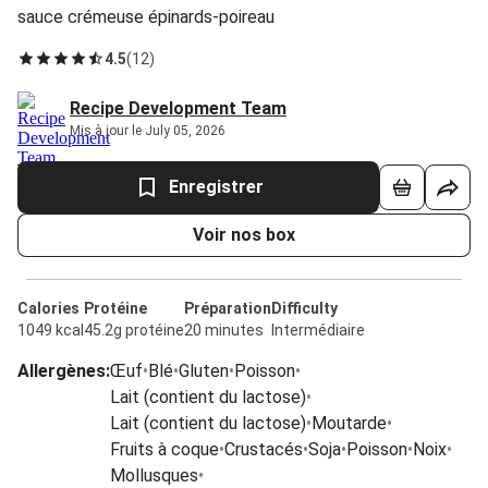
sauce crémeuse épinards-poireau
4.5
(
12
)
Recipe Development Team
Mis à jour le July 05, 2026
Enregistrer
Voir nos box
Calories
Protéine
Préparation
Difficulty
1049 kcal
45.2g protéine
20 minutes
Intermédiaire
Allergènes
:
Œuf
•
Blé
•
Gluten
•
Poisson
•
Lait (contient du lactose)
•
Lait (contient du lactose)
•
Moutarde
•
Fruits à coque
•
Crustacés
•
Soja
•
Poisson
•
Noix
•
Mollusques
•