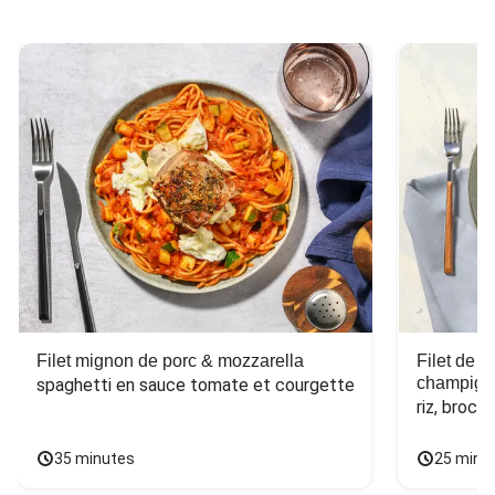
Filet mignon de porc & mozzarella
Filet de 
champign
spaghetti en sauce tomate et courgette
riz, broco
35 minutes
25 minu