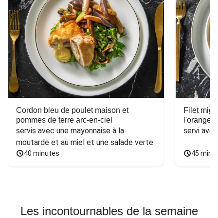
Cordon bleu de poulet maison et
Filet mig
pommes de terre arc-en-ciel
l'orange e
servis avec une mayonnaise à la 
servi ave
moutarde et au miel et une salade verte
40 minutes
45 minu
Les incontournables de la semaine