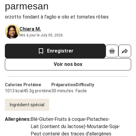
parmesan
orzotto fondant à l'aglio e olio et tomates rôties
Chiara M.
Mis à jour le July 05, 2026
Enregistrer
Voir nos box
Calories
Protéine
Préparation
Difficulty
1013 kcal
45.3g protéine
30 minutes
Facile
Ingrédient spécial
Allergènes
:
Blé
•
Gluten
•
Fruits à coque
•
Pistaches
•
Lait (contient du lactose)
•
Moutarde
•
Soja
•
Peut contenir des traces d'allergènes