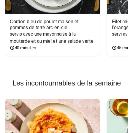
Cordon bleu de poulet maison et
Filet mig
pommes de terre arc-en-ciel
l'orange e
servis avec une mayonnaise à la 
servi ave
moutarde et au miel et une salade verte
40 minutes
45 minu
Les incontournables de la semaine