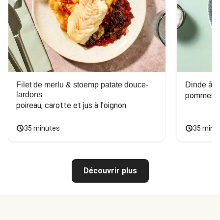
Filet de merlu & stoemp patate douce-
Dinde à la
lardons
pommes de
poireau, carotte et jus à l'oignon
35 minutes
35 minu
Découvrir plus