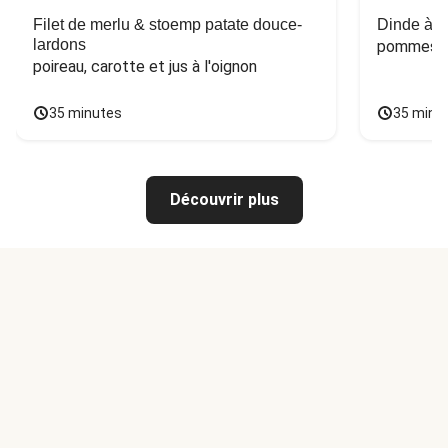
Filet de merlu & stoemp patate douce-
Dinde à la
lardons
pommes de
poireau, carotte et jus à l'oignon
35 minutes
35 minu
Découvrir plus