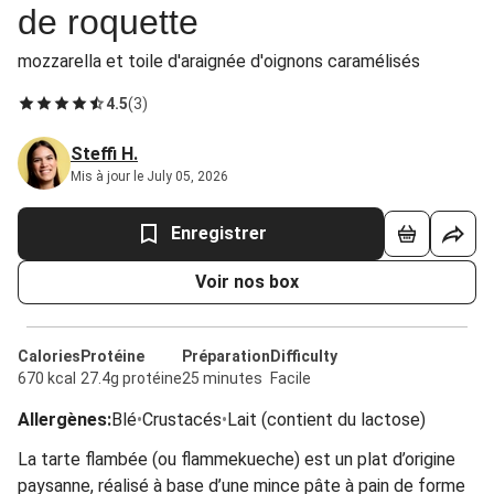
de roquette
mozzarella et toile d'araignée d'oignons caramélisés
4.5
(
3
)
Steffi H.
Mis à jour le July 05, 2026
Enregistrer
Voir nos box
Calories
Protéine
Préparation
Difficulty
670 kcal
27.4g protéine
25 minutes
Facile
Allergènes
:
Blé
•
Crustacés
•
Lait (contient du lactose)
La tarte flambée (ou flammekueche) est un plat d’origine
paysanne, réalisé à base d’une mince pâte à pain de forme