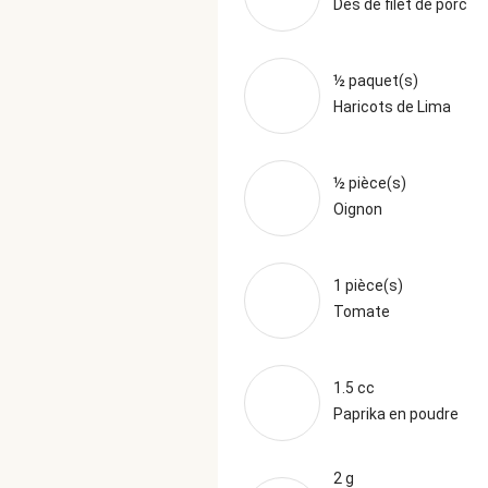
Dés de filet de porc
½ paquet(s)
Haricots de Lima
½ pièce(s)
Oignon
1 pièce(s)
Tomate
1.5 cc
Paprika en poudre
2 g