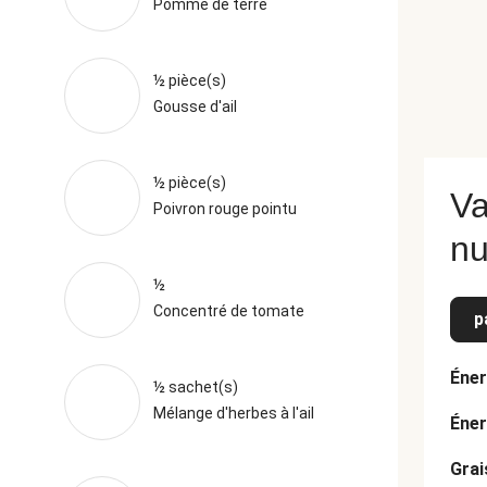
Pomme de terre
½ pièce(s)
Gousse d'ail
½ pièce(s)
Va
Poivron rouge pointu
nu
½
Concentré de tomate
p
Éner
½ sachet(s)
Mélange d'herbes à l'ail
Éner
Grai