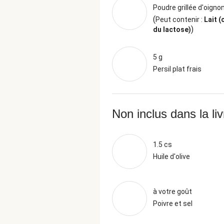
Poudre grillée d'oigno
(
Peut contenir :
Lait (
)
du lactose)
5 g
Persil plat frais
Non inclus dans la li
1.5 cs
Huile d'olive
à votre goût
Poivre et sel