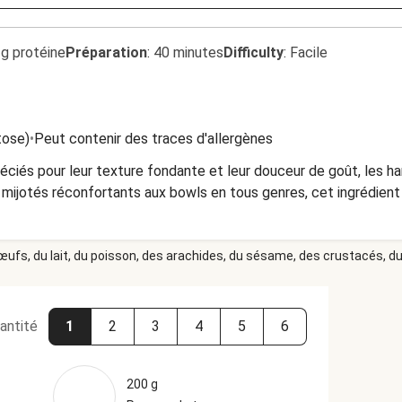
2g protéine
Préparation
:
40 minutes
Difficulty
:
Facile
tose)
•
Peut contenir des traces d'allergènes
ciés pour leur texture fondante et leur douceur de goût, les ha
s mijotés réconfortants aux bowls en tous genres, cet ingrédie
 œufs, du lait, du poisson, des arachides, du sésame, des crustacés, du 
antité
1
2
3
4
5
6
200 g