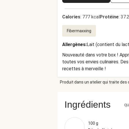
Calories
:
777 kcal
Protéine
:
37.
Fibermaxxing
Allergènes
:
Lait (contient du lac
Nouveauté dans votre box ! Appré
toutes vos envies culinaires. De
recettes à merveille !
Produit dans un atelier qui traite des
Ingrédients
qu
100 g