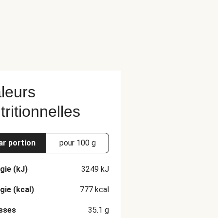
leurs
tritionnelles
ar portion
pour 100 g
gie (kJ)
3249
kJ
gie (kcal)
777
kcal
sses
35.1
g