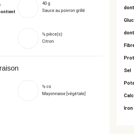
40 g
n
dont
Sauce au poivron grillé
contient
Gluc
dont
½ pièce(s)
Citron
Fibr
Prot
vraison
Sel
Pot
½ cs
Mayonnaise [végétale]
Cal
Iron