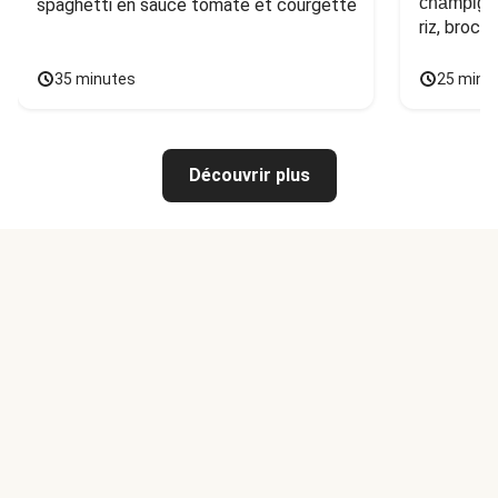
champign
spaghetti en sauce tomate et courgette
riz, broco
35 minutes
25 minu
Découvrir plus