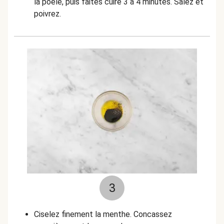
la poêle, puis faites cuire 3 à 4 minutes. Salez et
poivrez.
3
Ciselez finement la menthe. Concassez