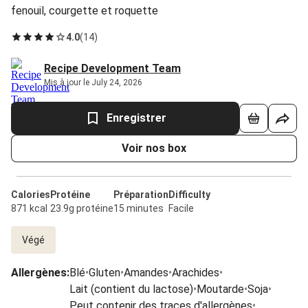
fenouil, courgette et roquette
4.0
(
14
)
Recipe Development Team
Mis à jour le July 24, 2026
Enregistrer
Voir nos box
Calories
Protéine
Préparation
Difficulty
871 kcal
23.9g protéine
15 minutes
Facile
Végé
Allergènes
:
Blé
•
Gluten
•
Amandes
•
Arachides
•
Lait (contient du lactose)
•
Moutarde
•
Soja
•
Peut contenir des traces d'allergènes
•