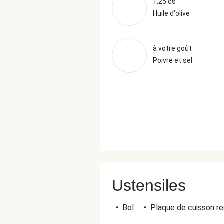
1.25 cs
Huile d'olive
à votre goût
Poivre et sel
Ustensiles
•
Bol
•
Plaque de cuisson re