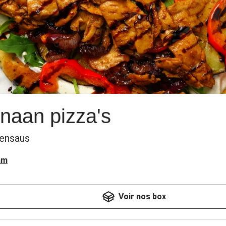
naan pizza's
oensaus
am
Voir nos box