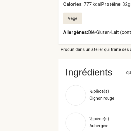
Calories
:
777 kcal
Protéine
:
32g
Végé
Allergènes
:
Blé
•
Gluten
•
Lait (con
Produit dans un atelier qui traite des
Ingrédients
qu
½ pièce(s)
Oignon rouge
½ pièce(s)
Aubergine