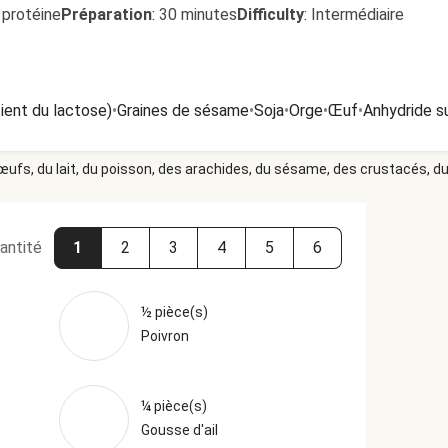
 protéine
Préparation
:
30 minutes
Difficulty
:
Intermédiaire
tient du lactose)
•
Graines de sésame
•
Soja
•
Orge
•
Œuf
•
Anhydride su
 œufs, du lait, du poisson, des arachides, du sésame, des crustacés, du 
antité
1
2
3
4
5
6
½ pièce(s)
Poivron
¼ pièce(s)
Gousse d'ail