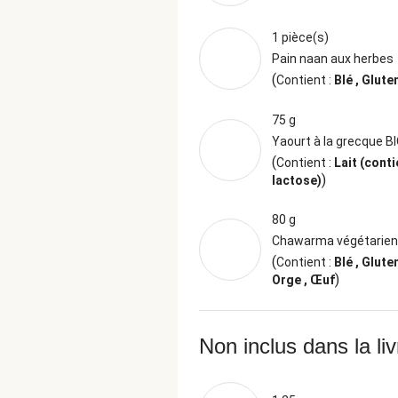
1 pièce(s)
Pain naan aux herbes
(
Contient :
Blé , Glute
75 g
Yaourt à la grecque B
(
Contient :
Lait (conti
)
lactose)
80 g
Chawarma végétarien
(
Contient :
Blé , Glute
)
Orge , Œuf
Non inclus dans la li