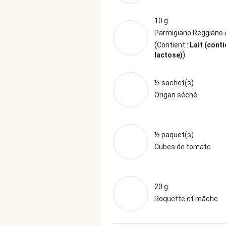
10 g
Parmigiano Reggiano
(
Contient :
Lait (conti
)
lactose)
½ sachet(s)
Origan séché
½ paquet(s)
Cubes de tomate
20 g
Roquette et mâche