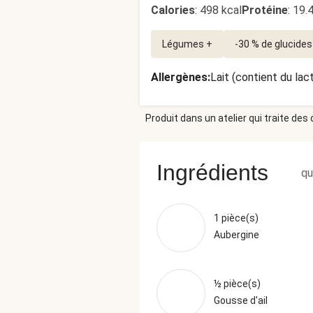
Calories
:
498 kcal
Protéine
:
19.
Légumes +
-30 % de glucides
Allergènes
:
Lait (contient du lac
Produit dans un atelier qui traite des
Ingrédients
qu
1 pièce(s)
Aubergine
½ pièce(s)
Gousse d'ail