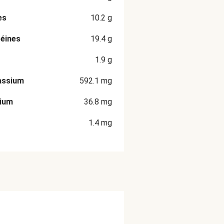
es
10.2
g
éines
19.4
g
1.9
g
assium
592.1
mg
cium
36.8
mg
1.4
mg