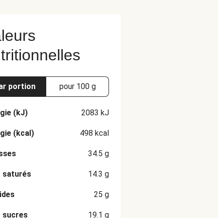
leurs
tritionnelles
ar portion
pour 100 g
gie (kJ)
2083
kJ
gie (kcal)
498
kcal
sses
34.5
g
 saturés
14.3
g
ides
25
g
 sucres
19.1
g