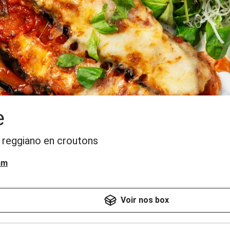
e
 reggiano en croutons
am
Voir nos box