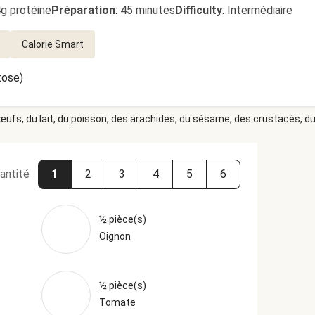
4g protéine
Préparation
:
45 minutes
Difficulty
:
Intermédiaire
Calorie Smart
tose)
 œufs, du lait, du poisson, des arachides, du sésame, des crustacés, du 
antité
1
2
3
4
5
6
½ pièce(s)
Oignon
½ pièce(s)
Tomate