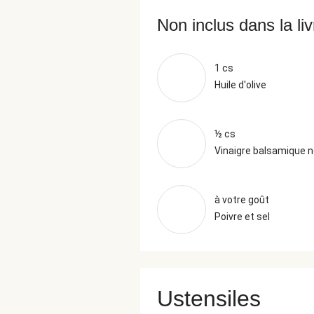
Non inclus dans la li
1 cs
Huile d'olive
½ cs
Vinaigre balsamique n
à votre goût
Poivre et sel
Ustensiles