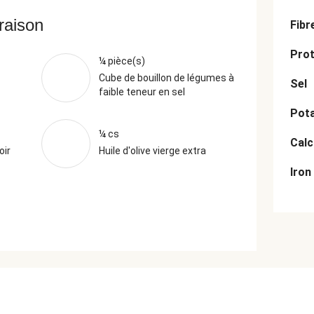
vraison
Fibr
Prot
¼ pièce(s)
Cube de bouillon de légumes à
Sel
faible teneur en sel
Pot
¼ cs
Cal
oir
Huile d'olive vierge extra
Iron