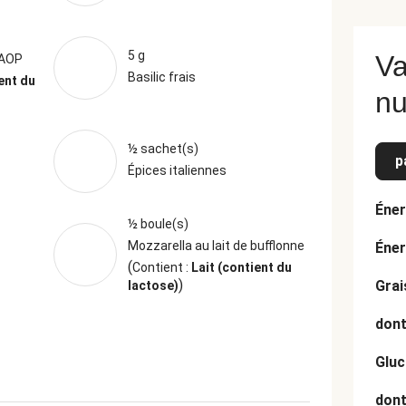
5 g
Va
 AOP
Basilic frais
ent du
nu
½ sachet(s)
p
Épices italiennes
Éner
½ boule(s)
Mozzarella au lait de bufflonne
Éner
(
Contient :
Lait (contient du
)
Grai
lactose)
dont
Gluc
dont