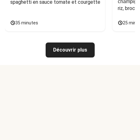
champign
spaghetti en sauce tomate et courgette
riz, broco
35 minutes
25 minu
Découvrir plus