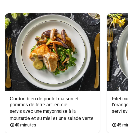
Cordon bleu de poulet maison et
Filet mig
pommes de terre arc-en-ciel
l'orange e
servis avec une mayonnaise à la 
servi ave
moutarde et au miel et une salade verte
40 minutes
45 minu