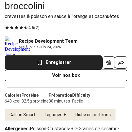
broccolini
crevettes & poisson en sauce à l'orange et cacahuètes
4.5
(
2
)
Recipe Development Team
Mis à jour le July 24, 2026
Enregistrer
Voir nos box
Calories
Protéine
Préparation
Difficulty
648 kcal
32.5g protéine
30 minutes
Facile
Calorie Smart
Légumes +
Riche en protéines
Allergènes
:
Poisson
•
Crustacés
•
Blé
•
Graines de sésame
•