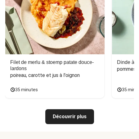
Filet de merlu & stoemp patate douce-
Dinde à la
lardons
pommes de
poireau, carotte et jus à l'oignon
35 minutes
35 minu
Découvrir plus