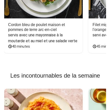
Cordon bleu de poulet maison et
Filet mig
pommes de terre arc-en-ciel
l'orange e
servis avec une mayonnaise à la 
servi ave
moutarde et au miel et une salade verte
40 minutes
45 minu
Les incontournables de la semaine