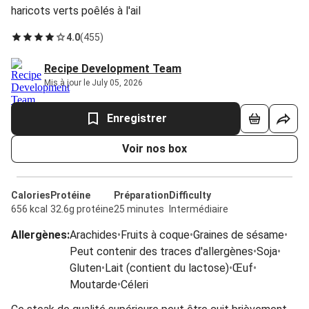
haricots verts poêlés à l'ail
4.0
(
455
)
Recipe Development Team
Mis à jour le July 05, 2026
Enregistrer
Voir nos box
Calories
Protéine
Préparation
Difficulty
656 kcal
32.6g protéine
25 minutes
Intermédiaire
Allergènes
:
Arachides
•
Fruits à coque
•
Graines de sésame
•
Peut contenir des traces d'allergènes
•
Soja
•
Gluten
•
Lait (contient du lactose)
•
Œuf
•
Moutarde
•
Céleri