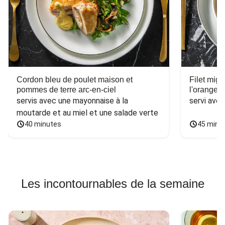
Cordon bleu de poulet maison et
Filet mig
pommes de terre arc-en-ciel
l'orange e
servis avec une mayonnaise à la 
servi ave
moutarde et au miel et une salade verte
40 minutes
45 minu
Les incontournables de la semaine