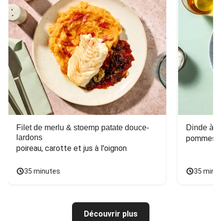
Filet de merlu & stoemp patate douce-
Dinde à la
lardons
pommes de
poireau, carotte et jus à l'oignon
35 minutes
35 minu
Découvrir plus