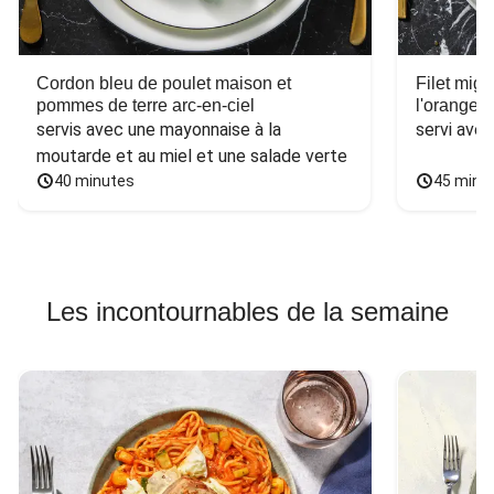
Cordon bleu de poulet maison et
Filet mig
pommes de terre arc-en-ciel
l'orange e
servis avec une mayonnaise à la 
servi ave
moutarde et au miel et une salade verte
40 minutes
45 minu
Les incontournables de la semaine