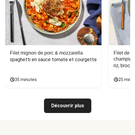
Filet mignon de porc & mozzarella
Filet de 
champign
spaghetti en sauce tomate et courgette
riz, broco
35 minutes
25 minu
Découvrir plus