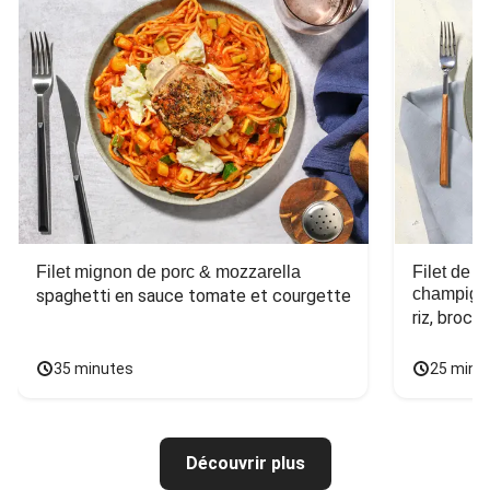
Filet mignon de porc & mozzarella
Filet de 
champign
spaghetti en sauce tomate et courgette
riz, broco
35 minutes
25 minu
Découvrir plus