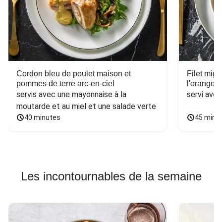
Cordon bleu de poulet maison et
Filet mig
pommes de terre arc-en-ciel
l'orange e
servis avec une mayonnaise à la 
servi ave
moutarde et au miel et une salade verte
40 minutes
45 minu
Les incontournables de la semaine