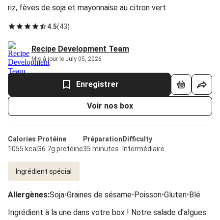
riz, fèves de soja et mayonnaise au citron vert
4.5
(
43
)
Recipe Development Team
Mis à jour le July 05, 2026
Enregistrer
Voir nos box
Calories
Protéine
Préparation
Difficulty
1055 kcal
36.7g protéine
35 minutes
Intermédiaire
Ingrédient spécial
Allergènes
:
Soja
•
Graines de sésame
•
Poisson
•
Gluten
•
Blé
Ingrédient à la une dans votre box ! Notre salade d'algues