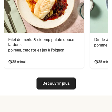
Filet de merlu & stoemp patate douce-
Dinde à la
lardons
pommes de
poireau, carotte et jus à l'oignon
35 minutes
35 minu
Découvrir plus