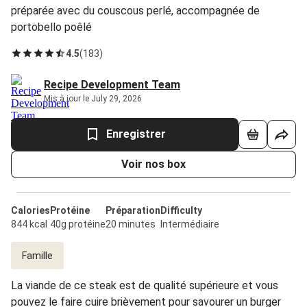
préparée avec du couscous perlé, accompagnée de
portobello poêlé
4.5
(
183
)
Recipe Development Team
Mis à jour le July 29, 2026
Enregistrer
Voir nos box
Calories
Protéine
Préparation
Difficulty
844 kcal
40g protéine
20 minutes
Intermédiaire
Famille
La viande de ce steak est de qualité supérieure et vous
pouvez le faire cuire brièvement pour savourer un burger