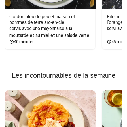
Cordon bleu de poulet maison et
Filet mig
pommes de terre arc-en-ciel
l'orange e
servis avec une mayonnaise à la 
servi ave
moutarde et au miel et une salade verte
40 minutes
45 minu
Les incontournables de la semaine