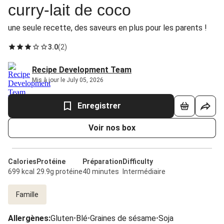
curry-lait de coco
une seule recette, des saveurs en plus pour les parents !
3.0
(
2
)
Recipe Development Team
Mis à jour le July 05, 2026
Enregistrer
Voir nos box
Calories
Protéine
Préparation
Difficulty
699 kcal
29.9g protéine
40 minutes
Intermédiaire
Famille
Allergènes
:
Gluten
•
Blé
•
Graines de sésame
•
Soja