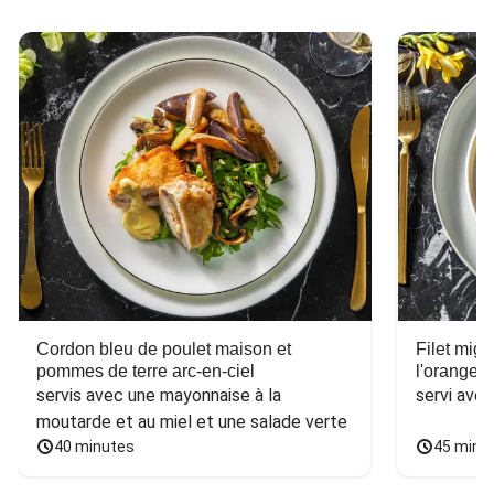
Cordon bleu de poulet maison et
Filet mig
pommes de terre arc-en-ciel
l'orange e
servis avec une mayonnaise à la 
servi ave
moutarde et au miel et une salade verte
40 minutes
45 minu