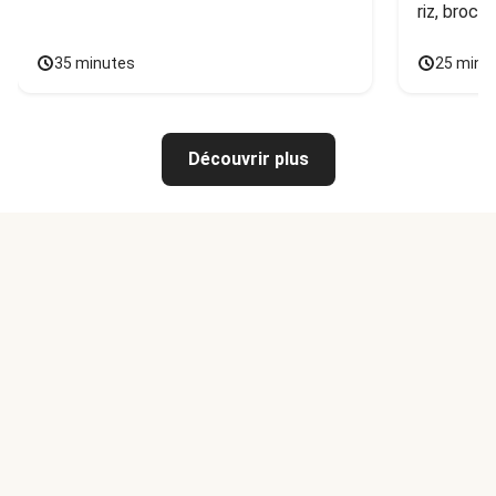
riz, broco
35 minutes
25 minu
Découvrir plus